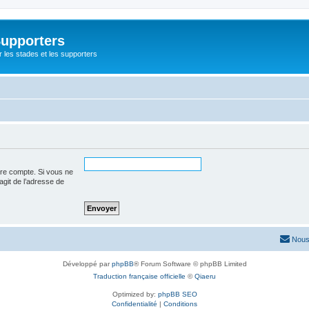
Supporters
r les stades et les supporters
tre compte. Si vous ne
’agit de l’adresse de
Nous
Développé par
phpBB
® Forum Software © phpBB Limited
Traduction française officielle
©
Qiaeru
Optimized by:
phpBB SEO
Confidentialité
|
Conditions