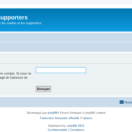
Supporters
r les stades et les supporters
tre compte. Si vous ne
’agit de l’adresse de
Nous
Développé par
phpBB
® Forum Software © phpBB Limited
Traduction française officielle
©
Qiaeru
Optimized by:
phpBB SEO
Confidentialité
|
Conditions