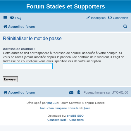
Forum Stades et Supporters
FAQ
Inscription
Connexion
R
Accueil du forum
e
Réinitialiser le mot de passe
c
h
Adresse de courriel :
Cette adresse doit correspondre à l’adresse de courriel associée à votre compte. Si
e
vous ne l’avez jamais modifiée depuis le panneau de contrôle de l’utilisateur, il s’agit de
l’adresse de courriel que vous avez spécifiée lors de votre inscription.
r
c
h
e
r
Accueil du forum
Fuseau horaire sur
UTC+01:00
Développé par
phpBB
® Forum Software © phpBB Limited
Traduction française officielle
©
Qiaeru
Optimized by:
phpBB SEO
Confidentialité
|
Conditions