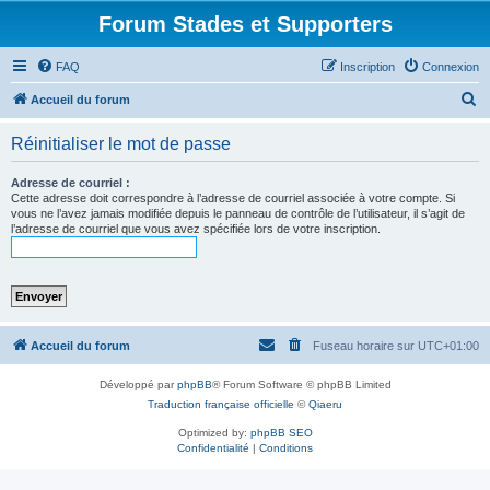
Forum Stades et Supporters
FAQ
Inscription
Connexion
R
Accueil du forum
e
Réinitialiser le mot de passe
c
h
Adresse de courriel :
Cette adresse doit correspondre à l’adresse de courriel associée à votre compte. Si
e
vous ne l’avez jamais modifiée depuis le panneau de contrôle de l’utilisateur, il s’agit de
l’adresse de courriel que vous avez spécifiée lors de votre inscription.
r
c
h
e
r
Accueil du forum
Fuseau horaire sur
UTC+01:00
Développé par
phpBB
® Forum Software © phpBB Limited
Traduction française officielle
©
Qiaeru
Optimized by:
phpBB SEO
Confidentialité
|
Conditions