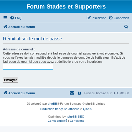
Forum Stades et Supporters
FAQ
Inscription
Connexion
R
Accueil du forum
e
Réinitialiser le mot de passe
c
h
Adresse de courriel :
Cette adresse doit correspondre à l’adresse de courriel associée à votre compte. Si
e
vous ne l’avez jamais modifiée depuis le panneau de contrôle de l’utilisateur, il s’agit de
l’adresse de courriel que vous avez spécifiée lors de votre inscription.
r
c
h
e
r
Accueil du forum
Fuseau horaire sur
UTC+01:00
Développé par
phpBB
® Forum Software © phpBB Limited
Traduction française officielle
©
Qiaeru
Optimized by:
phpBB SEO
Confidentialité
|
Conditions