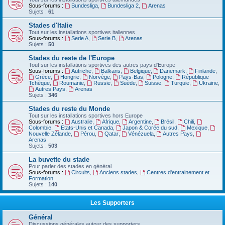
Sous-forums :
Bundesliga
,
Bundesliga 2
,
Arenas
Sujets :
61
Stades d'Italie
Tout sur les installations sportives italiennes
Sous-forums :
Serie A
,
Serie B
,
Arenas
Sujets :
50
Stades du reste de l'Europe
Tout sur les installations sportives des autres pays d'Europe
Sous-forums :
Autriche
,
Balkans
,
Belgique
,
Danemark
,
Finlande
,
Grèce
,
Hongrie
,
Norvège
,
Pays-Bas
,
Pologne
,
République
Tchèque
,
Roumanie
,
Russie
,
Suède
,
Suisse
,
Turquie
,
Ukraine
,
Autres Pays
,
Arenas
Sujets :
346
Stades du reste du Monde
Tout sur les installations sportives hors Europe
Sous-forums :
Australie
,
Afrique
,
Argentine
,
Brésil
,
Chili
,
Colombie
,
Etats-Unis et Canada
,
Japon & Corée du sud
,
Mexique
,
Nouvelle Zélande
,
Pérou
,
Qatar
,
Vénézuela
,
Autres Pays
,
Arenas
Sujets :
503
La buvette du stade
Pour parler des stades en général
Sous-forums :
Circuits
,
Anciens stades
,
Centres d'entrainement et
Formation
Sujets :
140
Les Supporters
Général
Discussions générales autour des supporters