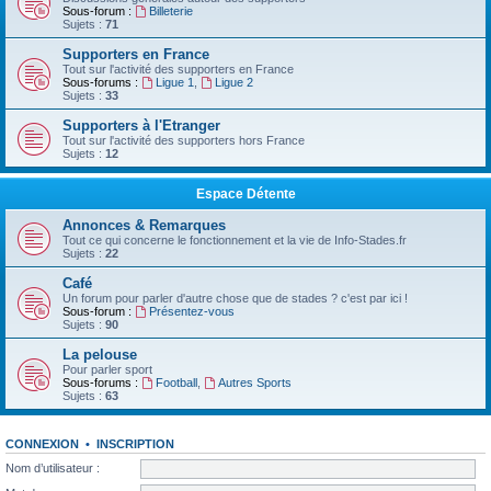
Sous-forum :
Billeterie
Sujets :
71
Supporters en France
Tout sur l'activité des supporters en France
Sous-forums :
Ligue 1
,
Ligue 2
Sujets :
33
Supporters à l'Etranger
Tout sur l'activité des supporters hors France
Sujets :
12
Espace Détente
Annonces & Remarques
Tout ce qui concerne le fonctionnement et la vie de Info-Stades.fr
Sujets :
22
Café
Un forum pour parler d'autre chose que de stades ? c'est par ici !
Sous-forum :
Présentez-vous
Sujets :
90
La pelouse
Pour parler sport
Sous-forums :
Football
,
Autres Sports
Sujets :
63
CONNEXION
•
INSCRIPTION
Nom d’utilisateur :