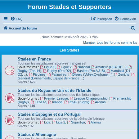
Forum Stades et Supporters
FAQ
Inscription
Connexion
R
Accueil du forum
e
Nous sommes le 06 août 2026, 17:05
Marquer tous les forums comme lus
c
Les Stades
h
e
Stades en France
Tout sur les installations sportives françaises
r
Sous-forums :
Ligue 1
,
Ligue 2
,
National
,
Amateur (CFA,DH,..)
,
Rugby (Top 14)
,
Rugby (Pro D2)
,
Basket (Pro A & B)
,
Handball (D1,
c
D2, ..)
,
Piscines
,
Patinoires
,
Divers (Volley,Cyclisme,...)
,
Zeniths
,
Général (Evénements, Equipe de France,...)
h
Sujets :
422
e
Stades du Royaume-Uni et de l'Irlande
Tout sur les installations sportives des îles britanniques
r
Sous-forums :
Premier League
,
League Championship
,
Premiership
(rugby)
,
Ecosse
,
Irlande
,
Pro12 (rugby)
,
Arenas
Sujets :
110
Stades d'Espagne et du Portugal
Tout sur les installations sportives de la péninsule ibérique
Sous-forums :
Liga
,
Liga 2
,
Superliga
,
Arenas
Sujets :
92
Stades d'Allemagne
Tout sur les installations sportives allemandes