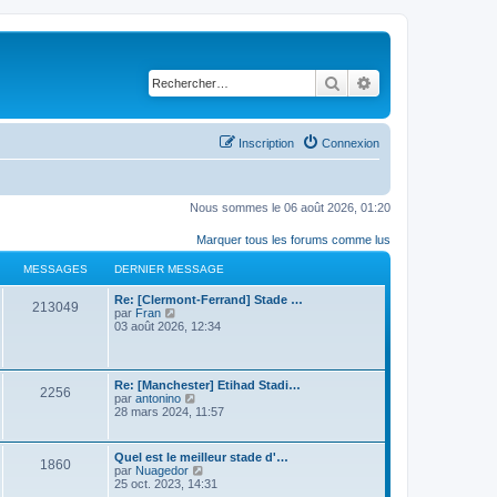
Rechercher
Recherche avancé
Inscription
Connexion
Nous sommes le 06 août 2026, 01:20
Marquer tous les forums comme lus
MESSAGES
DERNIER MESSAGE
Re: [Clermont-Ferrand] Stade …
213049
C
par
Fran
o
03 août 2026, 12:34
n
s
u
l
Re: [Manchester] Etihad Stadi…
2256
t
C
par
antonino
e
o
28 mars 2024, 11:57
r
n
l
s
e
u
Quel est le meilleur stade d'…
d
1860
l
C
par
Nuagedor
e
t
o
25 oct. 2023, 14:31
r
e
n