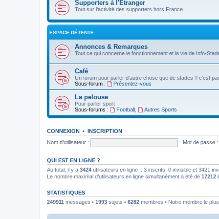
Supporters à l'Etranger
Tout sur l'activité des supporters hors France
ESPACE DÉTENTE
Annonces & Remarques
Tout ce qui concerne le fonctionnement et la vie de Info-Stade
Café
Un forum pour parler d'autre chose que de stades ? c'est par 
Sous-forum :
Présentez-vous
La pelouse
Pour parler sport
Sous-forums :
Football
,
Autres Sports
CONNEXION
•
INSCRIPTION
Nom d’utilisateur :
Mot de passe :
QUI EST EN LIGNE ?
Au total, il y a
3424
utilisateurs en ligne :: 3 inscrits, 0 invisible et 3421 
Le nombre maximal d’utilisateurs en ligne simultanément a été de
17212
l
STATISTIQUES
249911
messages •
1993
sujets •
6282
membres • Notre membre le plus