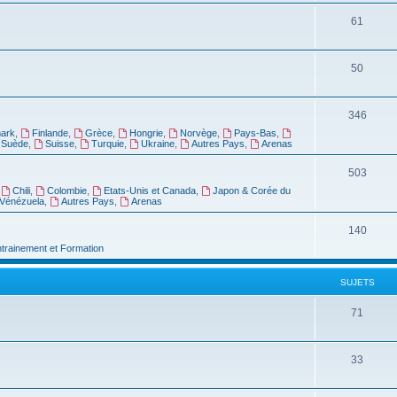
61
50
346
ark
,
Finlande
,
Grèce
,
Hongrie
,
Norvège
,
Pays-Bas
,
Suède
,
Suisse
,
Turquie
,
Ukraine
,
Autres Pays
,
Arenas
503
,
Chili
,
Colombie
,
Etats-Unis et Canada
,
Japon & Corée du
Vénézuela
,
Autres Pays
,
Arenas
140
ntrainement et Formation
SUJETS
71
33