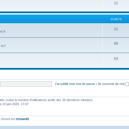
12
SUJETS
22
s.fr
89
ici !
63
J’ai oublié mon mot de passe
|
Se souvenir de moi
invités (selon le nombre d’utilisateurs actifs des 20 dernières minutes)
e 23 juin 2026, 17:07
 récent est
tristan82