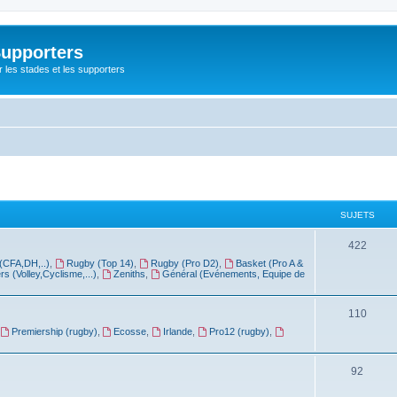
Supporters
r les stades et les supporters
SUJETS
422
(CFA,DH,..)
,
Rugby (Top 14)
,
Rugby (Pro D2)
,
Basket (Pro A &
rs (Volley,Cyclisme,...)
,
Zeniths
,
Général (Evénements, Equipe de
110
Premiership (rugby)
,
Ecosse
,
Irlande
,
Pro12 (rugby)
,
92