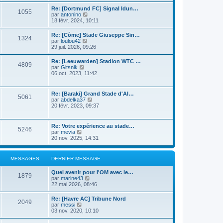
n
r
s
i
Re: [Dortmund FC] Signal Idun…
l
1055
u
e
C
par
antonino
e
l
r
o
18 févr. 2024, 10:11
d
t
m
n
e
e
e
s
r
Re: [Côme] Stade Giuseppe Sin…
r
s
1324
u
n
C
par
loulou42
l
s
l
i
o
29 juil. 2026, 09:26
e
a
t
e
n
d
g
e
r
s
e
e
Re: [Leeuwarden] Stadion WTC …
r
m
4809
u
r
C
par
Gitsnik
l
e
l
n
o
06 oct. 2023, 11:42
e
s
t
i
n
d
s
e
e
s
e
a
r
r
u
r
g
Re: [Baraki] Grand Stade d'Al…
l
m
5061
l
n
e
C
par
abdelka37
e
e
t
i
o
20 févr. 2023, 09:37
d
s
e
e
n
e
s
r
r
s
r
a
l
m
u
n
g
Re: Votre expérience au stade…
e
e
5246
l
i
e
C
par
mevia
d
s
t
e
o
20 nov. 2025, 14:31
e
s
e
r
n
r
a
r
m
s
n
g
l
e
u
i
e
MESSAGES
DERNIER MESSAGE
e
s
l
e
d
s
t
r
e
a
Quel avenir pour l'OM avec le…
e
m
1879
r
g
C
par
marine43
r
e
n
e
o
22 mai 2026, 08:46
l
s
i
n
e
s
e
s
d
a
Re: [Havre AC] Tribune Nord
r
2049
u
e
C
g
par
messi
m
l
r
o
e
03 nov. 2020, 10:10
e
t
n
n
s
e
i
s