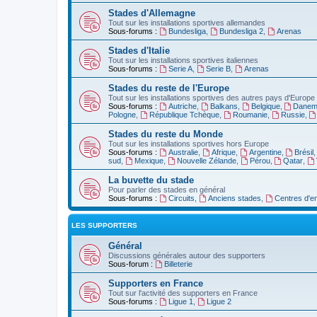
Stades d'Allemagne
Tout sur les installations sportives allemandes
Sous-forums :
Bundesliga
,
Bundesliga 2
,
Arenas
Stades d'Italie
Tout sur les installations sportives italiennes
Sous-forums :
Serie A
,
Serie B
,
Arenas
Stades du reste de l'Europe
Tout sur les installations sportives des autres pays d'Europe
Sous-forums :
Autriche
,
Balkans
,
Belgique
,
Danem
Pologne
,
République Tchèque
,
Roumanie
,
Russie
,
Stades du reste du Monde
Tout sur les installations sportives hors Europe
Sous-forums :
Australie
,
Afrique
,
Argentine
,
Brésil
sud
,
Mexique
,
Nouvelle Zélande
,
Pérou
,
Qatar
,
La buvette du stade
Pour parler des stades en général
Sous-forums :
Circuits
,
Anciens stades
,
Centres d'e
LES SUPPORTERS
Général
Discussions générales autour des supporters
Sous-forum :
Billeterie
Supporters en France
Tout sur l'activité des supporters en France
Sous-forums :
Ligue 1
,
Ligue 2