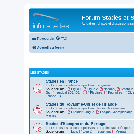
Forum Stades et 
Actualités, photos et discussions su
Raccourcis
FAQ
Accueil du forum
LES STADES
Stades en France
Tout sur les installations sportives françaises
Sous-forums :
Ligue 1
,
Ligue 2
,
National
,
Amateur 
B)
,
Handball (D1, D2, ..)
,
Piscines
,
Patinoires
,
Dive
France,...)
Stades du Royaume-Uni et de l'Irlande
Tout sur les installations sportives des îles britanniques
Sous-forums :
Premier League
,
League Championship
,
Arenas
Stades d'Espagne et du Portugal
Tout sur les installations sportives de la péninsule ibérique
Sous-forums :
Liga
,
Liga 2
,
Superliga
,
Arenas