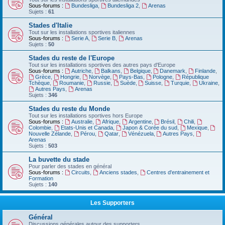
Sous-forums :
Bundesliga
,
Bundesliga 2
,
Arenas
Sujets :
61
Stades d'Italie
Tout sur les installations sportives italiennes
Sous-forums :
Serie A
,
Serie B
,
Arenas
Sujets :
50
Stades du reste de l'Europe
Tout sur les installations sportives des autres pays d'Europe
Sous-forums :
Autriche
,
Balkans
,
Belgique
,
Danemark
,
Finlande
,
Grèce
,
Hongrie
,
Norvège
,
Pays-Bas
,
Pologne
,
République
Tchèque
,
Roumanie
,
Russie
,
Suède
,
Suisse
,
Turquie
,
Ukraine
,
Autres Pays
,
Arenas
Sujets :
346
Stades du reste du Monde
Tout sur les installations sportives hors Europe
Sous-forums :
Australie
,
Afrique
,
Argentine
,
Brésil
,
Chili
,
Colombie
,
Etats-Unis et Canada
,
Japon & Corée du sud
,
Mexique
,
Nouvelle Zélande
,
Pérou
,
Qatar
,
Vénézuela
,
Autres Pays
,
Arenas
Sujets :
503
La buvette du stade
Pour parler des stades en général
Sous-forums :
Circuits
,
Anciens stades
,
Centres d'entrainement et
Formation
Sujets :
140
Les Supporters
Général
Discussions générales autour des supporters