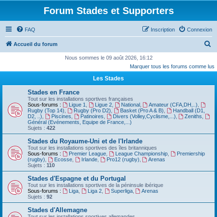
Forum Stades et Supporters
FAQ
Inscription
Connexion
R
Accueil du forum
e
Nous sommes le 09 août 2026, 16:12
Marquer tous les forums comme lus
c
Les Stades
h
e
Stades en France
Tout sur les installations sportives françaises
r
Sous-forums :
Ligue 1
,
Ligue 2
,
National
,
Amateur (CFA,DH,..)
,
Rugby (Top 14)
,
Rugby (Pro D2)
,
Basket (Pro A & B)
,
Handball (D1,
c
D2, ..)
,
Piscines
,
Patinoires
,
Divers (Volley,Cyclisme,...)
,
Zeniths
,
Général (Evénements, Equipe de France,...)
h
Sujets :
422
e
Stades du Royaume-Uni et de l'Irlande
Tout sur les installations sportives des îles britanniques
r
Sous-forums :
Premier League
,
League Championship
,
Premiership
(rugby)
,
Ecosse
,
Irlande
,
Pro12 (rugby)
,
Arenas
Sujets :
110
Stades d'Espagne et du Portugal
Tout sur les installations sportives de la péninsule ibérique
Sous-forums :
Liga
,
Liga 2
,
Superliga
,
Arenas
Sujets :
92
Stades d'Allemagne
Tout sur les installations sportives allemandes