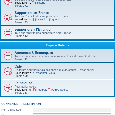
Sous-forum :
Billeterie
Sujets :
71
Supporters en France
Tout sur l'activité des supporters en France
Sous-forums :
Ligue 1
,
Ligue 2
Sujets :
33
Supporters à l'Etranger
Tout sur l'activité des supporters hors France
Sujets :
12
Espace Détente
Annonces & Remarques
Tout ce qui concerne le fonctionnement et la vie de Info-Stades.fr
Sujets :
22
Café
Un forum pour parler d'autre chose que de stades ? c'est par ici !
Sous-forum :
Présentez-vous
Sujets :
90
La pelouse
Pour parler sport
Sous-forums :
Football
,
Autres Sports
Sujets :
63
CONNEXION
•
INSCRIPTION
Nom d’utilisateur :