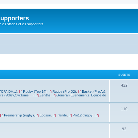
Supporters
r les stades et les supporters
SUJETS
422
(CFA,DH,..)
,
Rugby (Top 14)
,
Rugby (Pro D2)
,
Basket (Pro A &
rs (Volley,Cyclisme,...)
,
Zeniths
,
Général (Evénements, Equipe de
110
Premiership (rugby)
,
Ecosse
,
Irlande
,
Pro12 (rugby)
,
92