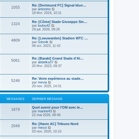
n
r
s
i
Re: [Dortmund FC] Signal Idun…
l
1055
u
e
C
par
antonino
e
l
r
o
18 févr. 2024, 10:11
d
t
m
n
e
e
e
s
r
Re: [Côme] Stade Giuseppe Sin…
r
s
1324
u
n
C
par
loulou42
l
s
l
i
o
29 juil. 2026, 09:26
e
a
t
e
n
d
g
e
r
s
e
e
Re: [Leeuwarden] Stadion WTC …
r
m
4809
u
r
C
par
Gitsnik
l
e
l
n
o
06 oct. 2023, 11:42
e
s
t
i
n
d
s
e
e
s
e
a
r
r
u
r
g
Re: [Baraki] Grand Stade d'Al…
l
m
5061
l
n
e
C
par
abdelka37
e
e
t
i
o
20 févr. 2023, 09:37
d
s
e
e
n
e
s
r
r
s
r
a
l
m
u
n
g
Re: Votre expérience au stade…
e
e
5246
l
i
e
C
par
mevia
d
s
t
e
o
20 nov. 2025, 14:31
e
s
e
r
n
r
a
r
m
s
n
g
l
e
u
i
e
MESSAGES
DERNIER MESSAGE
e
s
l
e
d
s
t
r
e
a
Quel avenir pour l'OM avec le…
e
m
1879
r
g
C
par
marine43
r
e
n
e
o
22 mai 2026, 08:46
l
s
i
n
e
s
e
s
d
a
Re: [Havre AC] Tribune Nord
r
2049
u
e
C
g
par
messi
m
l
r
o
e
03 nov. 2020, 10:10
e
t
n
n
s
e
i
s