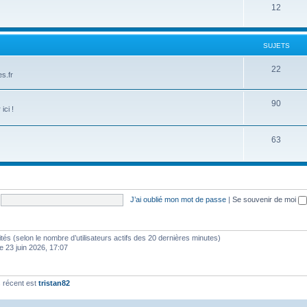
12
SUJETS
22
s.fr
90
ici !
63
J’ai oublié mon mot de passe
|
Se souvenir de moi
invités (selon le nombre d’utilisateurs actifs des 20 dernières minutes)
e 23 juin 2026, 17:07
 récent est
tristan82