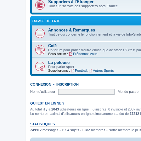
Supporters à l'Etranger
Tout sur l'activité des supporters hors France
ESPACE DÉTENTE
Annonces & Remarques
Tout ce qui concerne le fonctionnement et la vie de Info-Stade
Café
Un forum pour parler d'autre chose que de stades ? c'est par 
Sous-forum :
Présentez-vous
La pelouse
Pour parler sport
Sous-forums :
Football
,
Autres Sports
CONNEXION
•
INSCRIPTION
Nom d’utilisateur :
Mot de passe :
QUI EST EN LIGNE ?
Au total, il y a
2043
utilisateurs en ligne :: 6 inscrits, 0 invisible et 2037 
Le nombre maximal d’utilisateurs en ligne simultanément a été de
17212
l
STATISTIQUES
249912
messages •
1994
sujets •
6282
membres • Notre membre le plus