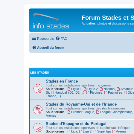
Forum Stades et 
Actualités, photos et discussions su
Raccourcis
FAQ
Accueil du forum
LES STADES
Stades en France
Tout sur les installations sportives françaises
Sous-forums :
Ligue 1
,
Ligue 2
,
National
,
Amateur 
B)
,
Handball (D1, D2, ..)
,
Piscines
,
Patinoires
,
Dive
France,...)
Stades du Royaume-Uni et de l'Irlande
Tout sur les installations sportives des îles britanniques
Sous-forums :
Premier League
,
League Championship
,
Arenas
Stades d'Espagne et du Portugal
Tout sur les installations sportives de la péninsule ibérique
Sous-forums :
Liga
,
Liga 2
,
Superliga
,
Arenas