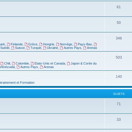
61
50
346
ark
,
Finlande
,
Grèce
,
Hongrie
,
Norvège
,
Pays-Bas
,
Suède
,
Suisse
,
Turquie
,
Ukraine
,
Autres Pays
,
Arenas
503
,
Chili
,
Colombie
,
Etats-Unis et Canada
,
Japon & Corée du
Vénézuela
,
Autres Pays
,
Arenas
140
ntrainement et Formation
SUJETS
71
33