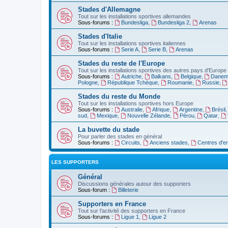
Stades d'Allemagne
Tout sur les installations sportives allemandes
Sous-forums :
Bundesliga
,
Bundesliga 2
,
Arenas
Stades d'Italie
Tout sur les installations sportives italiennes
Sous-forums :
Serie A
,
Serie B
,
Arenas
Stades du reste de l'Europe
Tout sur les installations sportives des autres pays d'Europe
Sous-forums :
Autriche
,
Balkans
,
Belgique
,
Danem
Pologne
,
République Tchèque
,
Roumanie
,
Russie
,
Stades du reste du Monde
Tout sur les installations sportives hors Europe
Sous-forums :
Australie
,
Afrique
,
Argentine
,
Brésil
sud
,
Mexique
,
Nouvelle Zélande
,
Pérou
,
Qatar
,
La buvette du stade
Pour parler des stades en général
Sous-forums :
Circuits
,
Anciens stades
,
Centres d'e
LES SUPPORTERS
Général
Discussions générales autour des supporters
Sous-forum :
Billeterie
Supporters en France
Tout sur l'activité des supporters en France
Sous-forums :
Ligue 1
,
Ligue 2