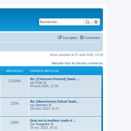
Rechercher
Recherche avancé
Inscription
Connexion
Nous sommes le 07 août 2026, 13:18
Marquer tous les forums comme lus
MESSAGES
DERNIER MESSAGE
Re: [Clermont-Ferrand] Stade …
213049
C
par
Fran
o
03 août 2026, 12:34
n
s
u
l
Re: [Manchester] Etihad Stadi…
2256
t
C
par
antonino
e
o
28 mars 2024, 11:57
r
n
l
s
e
u
Quel est le meilleur stade d'…
d
1860
l
C
par
Nuagedor
e
t
o
25 oct. 2023, 14:31
r
e
n