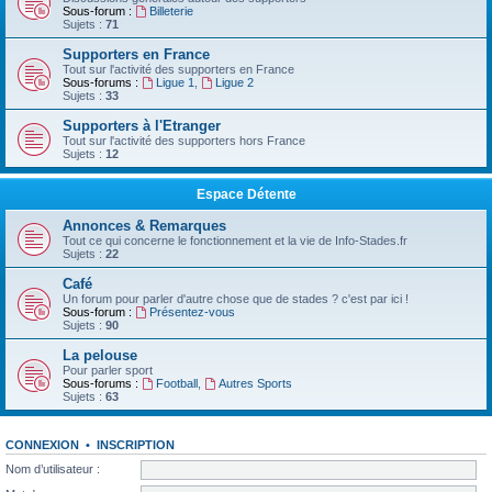
Sous-forum :
Billeterie
Sujets :
71
Supporters en France
Tout sur l'activité des supporters en France
Sous-forums :
Ligue 1
,
Ligue 2
Sujets :
33
Supporters à l'Etranger
Tout sur l'activité des supporters hors France
Sujets :
12
Espace Détente
Annonces & Remarques
Tout ce qui concerne le fonctionnement et la vie de Info-Stades.fr
Sujets :
22
Café
Un forum pour parler d'autre chose que de stades ? c'est par ici !
Sous-forum :
Présentez-vous
Sujets :
90
La pelouse
Pour parler sport
Sous-forums :
Football
,
Autres Sports
Sujets :
63
CONNEXION
•
INSCRIPTION
Nom d’utilisateur :