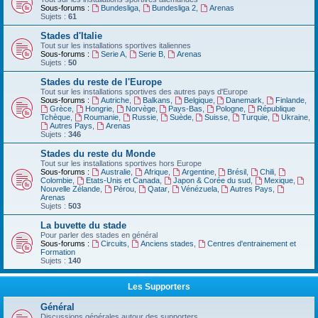
Sous-forums :
Bundesliga
,
Bundesliga 2
,
Arenas
Sujets :
61
Stades d'Italie
Tout sur les installations sportives italiennes
Sous-forums :
Serie A
,
Serie B
,
Arenas
Sujets :
50
Stades du reste de l'Europe
Tout sur les installations sportives des autres pays d'Europe
Sous-forums :
Autriche
,
Balkans
,
Belgique
,
Danemark
,
Finlande
,
Grèce
,
Hongrie
,
Norvège
,
Pays-Bas
,
Pologne
,
République
Tchèque
,
Roumanie
,
Russie
,
Suède
,
Suisse
,
Turquie
,
Ukraine
,
Autres Pays
,
Arenas
Sujets :
346
Stades du reste du Monde
Tout sur les installations sportives hors Europe
Sous-forums :
Australie
,
Afrique
,
Argentine
,
Brésil
,
Chili
,
Colombie
,
Etats-Unis et Canada
,
Japon & Corée du sud
,
Mexique
,
Nouvelle Zélande
,
Pérou
,
Qatar
,
Vénézuela
,
Autres Pays
,
Arenas
Sujets :
503
La buvette du stade
Pour parler des stades en général
Sous-forums :
Circuits
,
Anciens stades
,
Centres d'entrainement et
Formation
Sujets :
140
Les Supporters
Général
Discussions générales autour des supporters