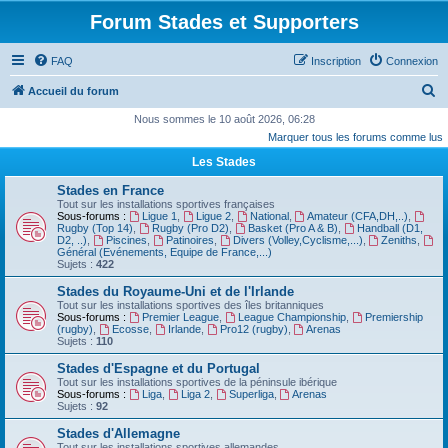
Forum Stades et Supporters
FAQ
Inscription
Connexion
R
Accueil du forum
e
Nous sommes le 10 août 2026, 06:28
Marquer tous les forums comme lus
c
Les Stades
h
e
Stades en France
Tout sur les installations sportives françaises
r
Sous-forums :
Ligue 1
,
Ligue 2
,
National
,
Amateur (CFA,DH,..)
,
Rugby (Top 14)
,
Rugby (Pro D2)
,
Basket (Pro A & B)
,
Handball (D1,
c
D2, ..)
,
Piscines
,
Patinoires
,
Divers (Volley,Cyclisme,...)
,
Zeniths
,
Général (Evénements, Equipe de France,...)
h
Sujets :
422
e
Stades du Royaume-Uni et de l'Irlande
Tout sur les installations sportives des îles britanniques
r
Sous-forums :
Premier League
,
League Championship
,
Premiership
(rugby)
,
Ecosse
,
Irlande
,
Pro12 (rugby)
,
Arenas
Sujets :
110
Stades d'Espagne et du Portugal
Tout sur les installations sportives de la péninsule ibérique
Sous-forums :
Liga
,
Liga 2
,
Superliga
,
Arenas
Sujets :
92
Stades d'Allemagne
Tout sur les installations sportives allemandes