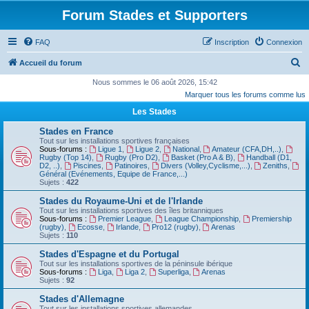
Forum Stades et Supporters
FAQ
Inscription
Connexion
R
Accueil du forum
e
Nous sommes le 06 août 2026, 15:42
Marquer tous les forums comme lus
c
Les Stades
h
e
Stades en France
Tout sur les installations sportives françaises
r
Sous-forums :
Ligue 1
,
Ligue 2
,
National
,
Amateur (CFA,DH,..)
,
Rugby (Top 14)
,
Rugby (Pro D2)
,
Basket (Pro A & B)
,
Handball (D1,
c
D2, ..)
,
Piscines
,
Patinoires
,
Divers (Volley,Cyclisme,...)
,
Zeniths
,
Général (Evénements, Equipe de France,...)
h
Sujets :
422
e
Stades du Royaume-Uni et de l'Irlande
Tout sur les installations sportives des îles britanniques
r
Sous-forums :
Premier League
,
League Championship
,
Premiership
(rugby)
,
Ecosse
,
Irlande
,
Pro12 (rugby)
,
Arenas
Sujets :
110
Stades d'Espagne et du Portugal
Tout sur les installations sportives de la péninsule ibérique
Sous-forums :
Liga
,
Liga 2
,
Superliga
,
Arenas
Sujets :
92
Stades d'Allemagne
Tout sur les installations sportives allemandes