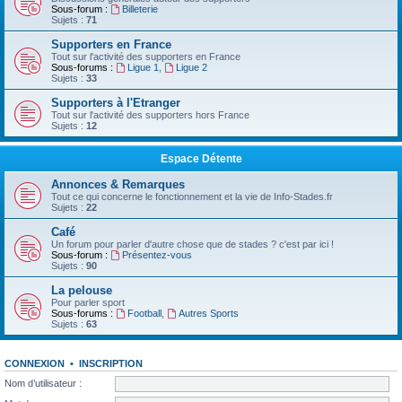
Sous-forum :
Billeterie
Sujets :
71
Supporters en France
Tout sur l'activité des supporters en France
Sous-forums :
Ligue 1
,
Ligue 2
Sujets :
33
Supporters à l'Etranger
Tout sur l'activité des supporters hors France
Sujets :
12
Espace Détente
Annonces & Remarques
Tout ce qui concerne le fonctionnement et la vie de Info-Stades.fr
Sujets :
22
Café
Un forum pour parler d'autre chose que de stades ? c'est par ici !
Sous-forum :
Présentez-vous
Sujets :
90
La pelouse
Pour parler sport
Sous-forums :
Football
,
Autres Sports
Sujets :
63
CONNEXION
•
INSCRIPTION
Nom d’utilisateur :