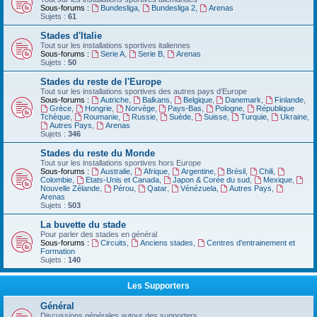
Sous-forums :
Bundesliga
,
Bundesliga 2
,
Arenas
Sujets :
61
Stades d'Italie
Tout sur les installations sportives italiennes
Sous-forums :
Serie A
,
Serie B
,
Arenas
Sujets :
50
Stades du reste de l'Europe
Tout sur les installations sportives des autres pays d'Europe
Sous-forums :
Autriche
,
Balkans
,
Belgique
,
Danemark
,
Finlande
,
Grèce
,
Hongrie
,
Norvège
,
Pays-Bas
,
Pologne
,
République
Tchèque
,
Roumanie
,
Russie
,
Suède
,
Suisse
,
Turquie
,
Ukraine
,
Autres Pays
,
Arenas
Sujets :
346
Stades du reste du Monde
Tout sur les installations sportives hors Europe
Sous-forums :
Australie
,
Afrique
,
Argentine
,
Brésil
,
Chili
,
Colombie
,
Etats-Unis et Canada
,
Japon & Corée du sud
,
Mexique
,
Nouvelle Zélande
,
Pérou
,
Qatar
,
Vénézuela
,
Autres Pays
,
Arenas
Sujets :
503
La buvette du stade
Pour parler des stades en général
Sous-forums :
Circuits
,
Anciens stades
,
Centres d'entrainement et
Formation
Sujets :
140
Les Supporters
Général
Discussions générales autour des supporters