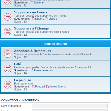
Sous-forum :
Billeterie
Sujets :
71
Supporters en France
Tout sur l'activité des supporters en France
Sous-forums :
Ligue 1
,
Ligue 2
Sujets :
33
Supporters à l'Etranger
Tout sur l'activité des supporters hors France
Sujets :
12
Espace Détente
Annonces & Remarques
Tout ce qui concerne le fonctionnement et la vie de Info-Stades.fr
Sujets :
22
Café
Un forum pour parler d'autre chose que de stades ? c'est par ici !
Sous-forum :
Présentez-vous
Sujets :
90
La pelouse
Pour parler sport
Sous-forums :
Football
,
Autres Sports
Sujets :
63
CONNEXION
•
INSCRIPTION
Nom d’utilisateur :