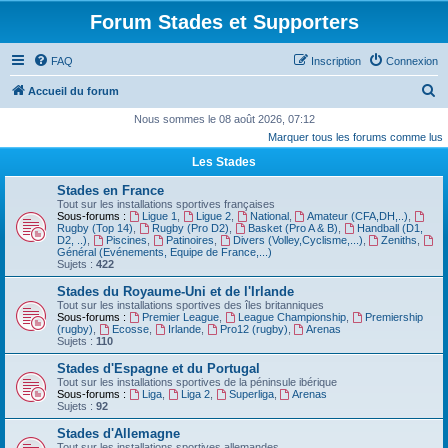
Forum Stades et Supporters
FAQ
Inscription
Connexion
R
Accueil du forum
e
Nous sommes le 08 août 2026, 07:12
Marquer tous les forums comme lus
c
Les Stades
h
e
Stades en France
Tout sur les installations sportives françaises
r
Sous-forums :
Ligue 1
,
Ligue 2
,
National
,
Amateur (CFA,DH,..)
,
Rugby (Top 14)
,
Rugby (Pro D2)
,
Basket (Pro A & B)
,
Handball (D1,
c
D2, ..)
,
Piscines
,
Patinoires
,
Divers (Volley,Cyclisme,...)
,
Zeniths
,
Général (Evénements, Equipe de France,...)
h
Sujets :
422
e
Stades du Royaume-Uni et de l'Irlande
Tout sur les installations sportives des îles britanniques
r
Sous-forums :
Premier League
,
League Championship
,
Premiership
(rugby)
,
Ecosse
,
Irlande
,
Pro12 (rugby)
,
Arenas
Sujets :
110
Stades d'Espagne et du Portugal
Tout sur les installations sportives de la péninsule ibérique
Sous-forums :
Liga
,
Liga 2
,
Superliga
,
Arenas
Sujets :
92
Stades d'Allemagne
Tout sur les installations sportives allemandes