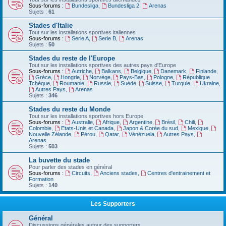
Sous-forums :
Bundesliga
,
Bundesliga 2
,
Arenas
Sujets :
61
Stades d'Italie
Tout sur les installations sportives italiennes
Sous-forums :
Serie A
,
Serie B
,
Arenas
Sujets :
50
Stades du reste de l'Europe
Tout sur les installations sportives des autres pays d'Europe
Sous-forums :
Autriche
,
Balkans
,
Belgique
,
Danemark
,
Finlande
,
Grèce
,
Hongrie
,
Norvège
,
Pays-Bas
,
Pologne
,
République
Tchèque
,
Roumanie
,
Russie
,
Suède
,
Suisse
,
Turquie
,
Ukraine
,
Autres Pays
,
Arenas
Sujets :
346
Stades du reste du Monde
Tout sur les installations sportives hors Europe
Sous-forums :
Australie
,
Afrique
,
Argentine
,
Brésil
,
Chili
,
Colombie
,
Etats-Unis et Canada
,
Japon & Corée du sud
,
Mexique
,
Nouvelle Zélande
,
Pérou
,
Qatar
,
Vénézuela
,
Autres Pays
,
Arenas
Sujets :
503
La buvette du stade
Pour parler des stades en général
Sous-forums :
Circuits
,
Anciens stades
,
Centres d'entrainement et
Formation
Sujets :
140
Les Supporters
Général
Discussions générales autour des supporters