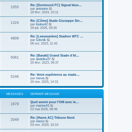
n
r
s
i
Re: [Dortmund FC] Signal Idun…
l
1055
u
e
C
par
antonino
e
l
r
o
18 févr. 2024, 10:11
d
t
m
n
e
e
e
s
r
Re: [Côme] Stade Giuseppe Sin…
r
s
1324
u
n
C
par
loulou42
l
s
l
i
o
29 juil. 2026, 09:26
e
a
t
e
n
d
g
e
r
s
e
e
Re: [Leeuwarden] Stadion WTC …
r
m
4809
u
r
C
par
Gitsnik
l
e
l
n
o
06 oct. 2023, 11:42
e
s
t
i
n
d
s
e
e
s
e
a
r
r
u
r
g
Re: [Baraki] Grand Stade d'Al…
l
m
5061
l
n
e
C
par
abdelka37
e
e
t
i
o
20 févr. 2023, 09:37
d
s
e
e
n
e
s
r
r
s
r
a
l
m
u
n
g
Re: Votre expérience au stade…
e
e
5246
l
i
e
C
par
mevia
d
s
t
e
o
20 nov. 2025, 14:31
e
s
e
r
n
r
a
r
m
s
n
g
l
e
u
i
e
MESSAGES
DERNIER MESSAGE
e
s
l
e
d
s
t
r
e
a
Quel avenir pour l'OM avec le…
e
m
1879
r
g
C
par
marine43
r
e
n
e
o
22 mai 2026, 08:46
l
s
i
n
e
s
e
s
d
a
Re: [Havre AC] Tribune Nord
r
2049
u
e
C
g
par
messi
m
l
r
o
e
03 nov. 2020, 10:10
e
t
n
n
s
e
i
s