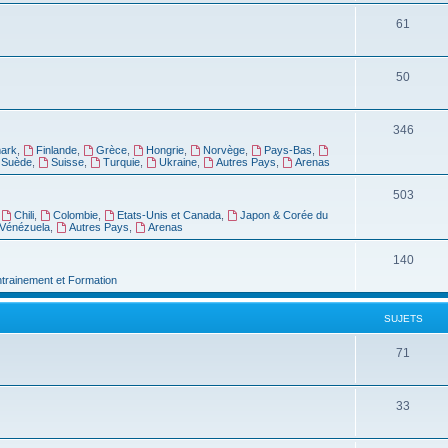
61
50
346
ark
,
Finlande
,
Grèce
,
Hongrie
,
Norvège
,
Pays-Bas
,
Suède
,
Suisse
,
Turquie
,
Ukraine
,
Autres Pays
,
Arenas
503
,
Chili
,
Colombie
,
Etats-Unis et Canada
,
Japon & Corée du
Vénézuela
,
Autres Pays
,
Arenas
140
ntrainement et Formation
SUJETS
71
33