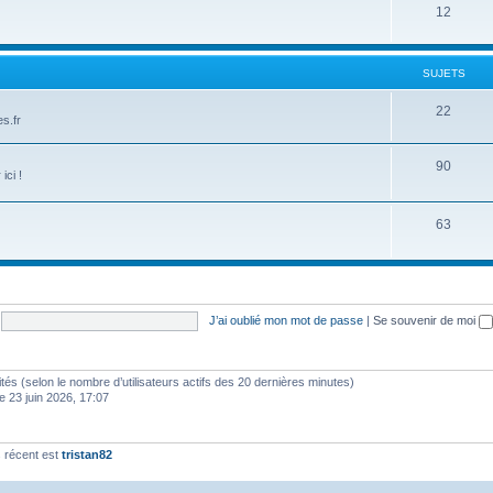
12
SUJETS
22
s.fr
90
ici !
63
J’ai oublié mon mot de passe
|
Se souvenir de moi
invités (selon le nombre d’utilisateurs actifs des 20 dernières minutes)
e 23 juin 2026, 17:07
 récent est
tristan82