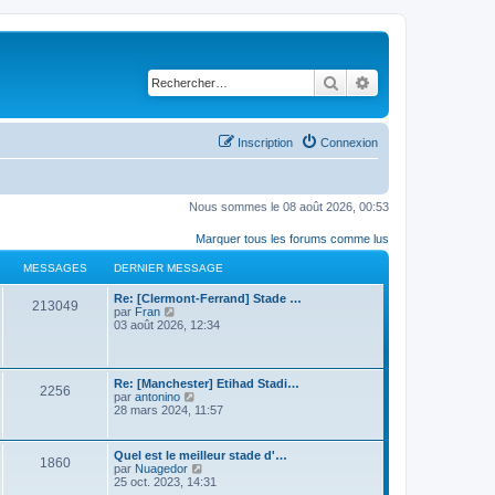
Rechercher
Recherche avancé
Inscription
Connexion
Nous sommes le 08 août 2026, 00:53
Marquer tous les forums comme lus
MESSAGES
DERNIER MESSAGE
Re: [Clermont-Ferrand] Stade …
213049
C
par
Fran
o
03 août 2026, 12:34
n
s
u
l
Re: [Manchester] Etihad Stadi…
2256
t
C
par
antonino
e
o
28 mars 2024, 11:57
r
n
l
s
e
u
Quel est le meilleur stade d'…
d
1860
l
C
par
Nuagedor
e
t
o
25 oct. 2023, 14:31
r
e
n