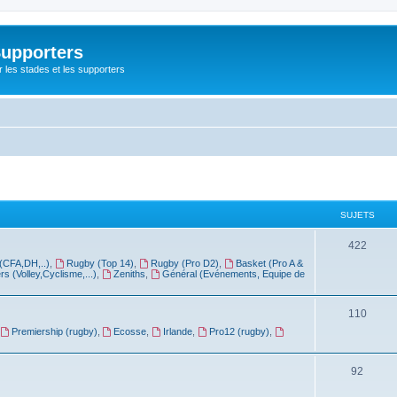
Supporters
r les stades et les supporters
SUJETS
422
(CFA,DH,..)
,
Rugby (Top 14)
,
Rugby (Pro D2)
,
Basket (Pro A &
rs (Volley,Cyclisme,...)
,
Zeniths
,
Général (Evénements, Equipe de
110
Premiership (rugby)
,
Ecosse
,
Irlande
,
Pro12 (rugby)
,
92