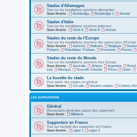
Stades d'Allemagne
Tout sur les installations sportives allemandes
Sous-forums :
Bundesliga
,
Bundesliga 2
,
Arenas
Stades d'Italie
Tout sur les installations sportives italiennes
Sous-forums :
Serie A
,
Serie B
,
Arenas
Stades du reste de l'Europe
Tout sur les installations sportives des autres pays d'Europe
Sous-forums :
Autriche
,
Balkans
,
Belgique
,
Danem
Pologne
,
République Tchèque
,
Roumanie
,
Russie
,
Stades du reste du Monde
Tout sur les installations sportives hors Europe
Sous-forums :
Australie
,
Afrique
,
Argentine
,
Brésil
sud
,
Mexique
,
Nouvelle Zélande
,
Pérou
,
Qatar
,
La buvette du stade
Pour parler des stades en général
Sous-forums :
Circuits
,
Anciens stades
,
Centres d'e
LES SUPPORTERS
Général
Discussions générales autour des supporters
Sous-forum :
Billeterie
Supporters en France
Tout sur l'activité des supporters en France
Sous-forums :
Ligue 1
,
Ligue 2