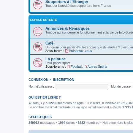
Supporters à l'Etranger
Tout sur l'activité des supporters hors France
ESPACE DÉTENTE
Annonces & Remarques
Tout ce qui concerne le fonctionnement et la vie de Info-Stade
Café
Un forum pour parler d'autre chose que de stades ? c'est par 
Sous-forum :
Présentez-vous
La pelouse
Pour parler sport
Sous-forums :
Football
,
Autres Sports
CONNEXION
•
INSCRIPTION
Nom d’utilisateur :
Mot de passe :
QUI EST EN LIGNE ?
Au total, il y a
2220
utilisateurs en ligne :: 3 inscrits, 0 invisible et 2217 
Le nombre maximal d’utilisateurs en ligne simultanément a été de
17212
l
STATISTIQUES
249912
messages •
1994
sujets •
6282
membres • Notre membre le plus