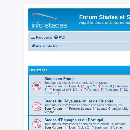
Forum Stades et 
Actualités, photos et discussions su
Raccourcis
FAQ
Accueil du forum
LES STADES
Stades en France
Tout sur les installations sportives françaises
Sous-forums :
Ligue 1
,
Ligue 2
,
National
,
Amateur 
B)
,
Handball (D1, D2, ..)
,
Piscines
,
Patinoires
,
Dive
France,...)
Stades du Royaume-Uni et de l'Irlande
Tout sur les installations sportives des îles britanniques
Sous-forums :
Premier League
,
League Championship
,
Arenas
Stades d'Espagne et du Portugal
Tout sur les installations sportives de la péninsule ibérique
Sous-forums :
Liga
,
Liga 2
,
Superliga
,
Arenas