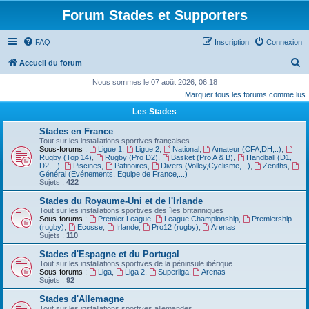
Forum Stades et Supporters
FAQ
Inscription
Connexion
R
Accueil du forum
e
Nous sommes le 07 août 2026, 06:18
Marquer tous les forums comme lus
c
Les Stades
h
e
Stades en France
Tout sur les installations sportives françaises
r
Sous-forums :
Ligue 1
,
Ligue 2
,
National
,
Amateur (CFA,DH,..)
,
Rugby (Top 14)
,
Rugby (Pro D2)
,
Basket (Pro A & B)
,
Handball (D1,
c
D2, ..)
,
Piscines
,
Patinoires
,
Divers (Volley,Cyclisme,...)
,
Zeniths
,
Général (Evénements, Equipe de France,...)
h
Sujets :
422
e
Stades du Royaume-Uni et de l'Irlande
Tout sur les installations sportives des îles britanniques
r
Sous-forums :
Premier League
,
League Championship
,
Premiership
(rugby)
,
Ecosse
,
Irlande
,
Pro12 (rugby)
,
Arenas
Sujets :
110
Stades d'Espagne et du Portugal
Tout sur les installations sportives de la péninsule ibérique
Sous-forums :
Liga
,
Liga 2
,
Superliga
,
Arenas
Sujets :
92
Stades d'Allemagne
Tout sur les installations sportives allemandes