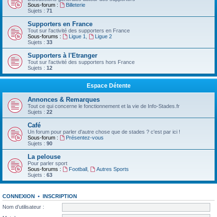
Sous-forum :
Billeterie
Sujets :
71
Supporters en France
Tout sur l'activité des supporters en France
Sous-forums :
Ligue 1
,
Ligue 2
Sujets :
33
Supporters à l'Etranger
Tout sur l'activité des supporters hors France
Sujets :
12
Espace Détente
Annonces & Remarques
Tout ce qui concerne le fonctionnement et la vie de Info-Stades.fr
Sujets :
22
Café
Un forum pour parler d'autre chose que de stades ? c'est par ici !
Sous-forum :
Présentez-vous
Sujets :
90
La pelouse
Pour parler sport
Sous-forums :
Football
,
Autres Sports
Sujets :
63
CONNEXION
•
INSCRIPTION
Nom d’utilisateur :