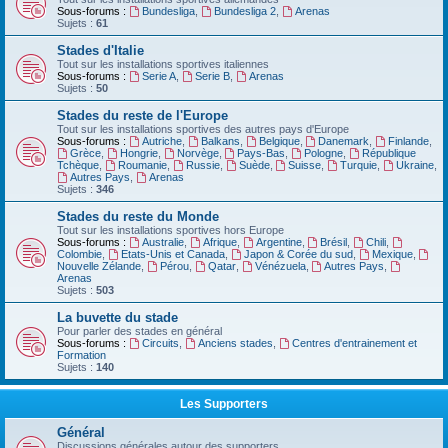
Sous-forums :
Bundesliga
,
Bundesliga 2
,
Arenas
Sujets :
61
Stades d'Italie
Tout sur les installations sportives italiennes
Sous-forums :
Serie A
,
Serie B
,
Arenas
Sujets :
50
Stades du reste de l'Europe
Tout sur les installations sportives des autres pays d'Europe
Sous-forums :
Autriche
,
Balkans
,
Belgique
,
Danemark
,
Finlande
,
Grèce
,
Hongrie
,
Norvège
,
Pays-Bas
,
Pologne
,
République
Tchèque
,
Roumanie
,
Russie
,
Suède
,
Suisse
,
Turquie
,
Ukraine
,
Autres Pays
,
Arenas
Sujets :
346
Stades du reste du Monde
Tout sur les installations sportives hors Europe
Sous-forums :
Australie
,
Afrique
,
Argentine
,
Brésil
,
Chili
,
Colombie
,
Etats-Unis et Canada
,
Japon & Corée du sud
,
Mexique
,
Nouvelle Zélande
,
Pérou
,
Qatar
,
Vénézuela
,
Autres Pays
,
Arenas
Sujets :
503
La buvette du stade
Pour parler des stades en général
Sous-forums :
Circuits
,
Anciens stades
,
Centres d'entrainement et
Formation
Sujets :
140
Les Supporters
Général
Discussions générales autour des supporters