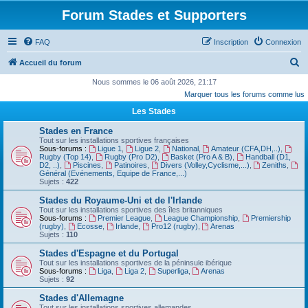
Forum Stades et Supporters
FAQ
Inscription
Connexion
R
Accueil du forum
e
Nous sommes le 06 août 2026, 21:17
Marquer tous les forums comme lus
c
Les Stades
h
e
Stades en France
Tout sur les installations sportives françaises
r
Sous-forums :
Ligue 1
,
Ligue 2
,
National
,
Amateur (CFA,DH,..)
,
Rugby (Top 14)
,
Rugby (Pro D2)
,
Basket (Pro A & B)
,
Handball (D1,
c
D2, ..)
,
Piscines
,
Patinoires
,
Divers (Volley,Cyclisme,...)
,
Zeniths
,
Général (Evénements, Equipe de France,...)
h
Sujets :
422
e
Stades du Royaume-Uni et de l'Irlande
Tout sur les installations sportives des îles britanniques
r
Sous-forums :
Premier League
,
League Championship
,
Premiership
(rugby)
,
Ecosse
,
Irlande
,
Pro12 (rugby)
,
Arenas
Sujets :
110
Stades d'Espagne et du Portugal
Tout sur les installations sportives de la péninsule ibérique
Sous-forums :
Liga
,
Liga 2
,
Superliga
,
Arenas
Sujets :
92
Stades d'Allemagne
Tout sur les installations sportives allemandes