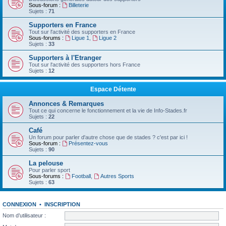
Sous-forum :
Billeterie
Sujets :
71
Supporters en France
Tout sur l'activité des supporters en France
Sous-forums :
Ligue 1
,
Ligue 2
Sujets :
33
Supporters à l'Etranger
Tout sur l'activité des supporters hors France
Sujets :
12
Espace Détente
Annonces & Remarques
Tout ce qui concerne le fonctionnement et la vie de Info-Stades.fr
Sujets :
22
Café
Un forum pour parler d'autre chose que de stades ? c'est par ici !
Sous-forum :
Présentez-vous
Sujets :
90
La pelouse
Pour parler sport
Sous-forums :
Football
,
Autres Sports
Sujets :
63
CONNEXION
•
INSCRIPTION
Nom d’utilisateur :