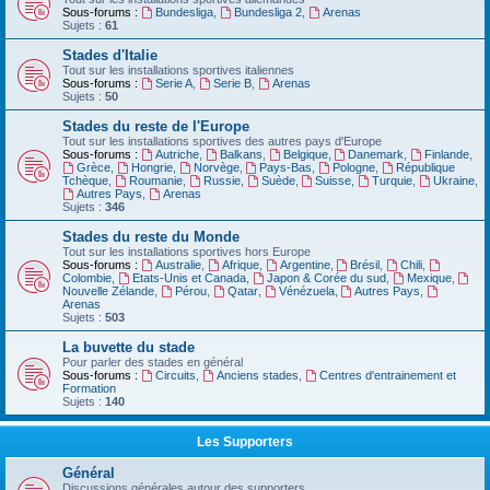
Sous-forums :
Bundesliga
,
Bundesliga 2
,
Arenas
Sujets :
61
Stades d'Italie
Tout sur les installations sportives italiennes
Sous-forums :
Serie A
,
Serie B
,
Arenas
Sujets :
50
Stades du reste de l'Europe
Tout sur les installations sportives des autres pays d'Europe
Sous-forums :
Autriche
,
Balkans
,
Belgique
,
Danemark
,
Finlande
,
Grèce
,
Hongrie
,
Norvège
,
Pays-Bas
,
Pologne
,
République
Tchèque
,
Roumanie
,
Russie
,
Suède
,
Suisse
,
Turquie
,
Ukraine
,
Autres Pays
,
Arenas
Sujets :
346
Stades du reste du Monde
Tout sur les installations sportives hors Europe
Sous-forums :
Australie
,
Afrique
,
Argentine
,
Brésil
,
Chili
,
Colombie
,
Etats-Unis et Canada
,
Japon & Corée du sud
,
Mexique
,
Nouvelle Zélande
,
Pérou
,
Qatar
,
Vénézuela
,
Autres Pays
,
Arenas
Sujets :
503
La buvette du stade
Pour parler des stades en général
Sous-forums :
Circuits
,
Anciens stades
,
Centres d'entrainement et
Formation
Sujets :
140
Les Supporters
Général
Discussions générales autour des supporters