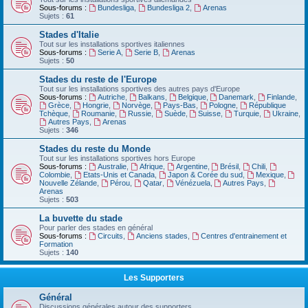
Sous-forums :
Bundesliga
,
Bundesliga 2
,
Arenas
Sujets :
61
Stades d'Italie
Tout sur les installations sportives italiennes
Sous-forums :
Serie A
,
Serie B
,
Arenas
Sujets :
50
Stades du reste de l'Europe
Tout sur les installations sportives des autres pays d'Europe
Sous-forums :
Autriche
,
Balkans
,
Belgique
,
Danemark
,
Finlande
,
Grèce
,
Hongrie
,
Norvège
,
Pays-Bas
,
Pologne
,
République
Tchèque
,
Roumanie
,
Russie
,
Suède
,
Suisse
,
Turquie
,
Ukraine
,
Autres Pays
,
Arenas
Sujets :
346
Stades du reste du Monde
Tout sur les installations sportives hors Europe
Sous-forums :
Australie
,
Afrique
,
Argentine
,
Brésil
,
Chili
,
Colombie
,
Etats-Unis et Canada
,
Japon & Corée du sud
,
Mexique
,
Nouvelle Zélande
,
Pérou
,
Qatar
,
Vénézuela
,
Autres Pays
,
Arenas
Sujets :
503
La buvette du stade
Pour parler des stades en général
Sous-forums :
Circuits
,
Anciens stades
,
Centres d'entrainement et
Formation
Sujets :
140
Les Supporters
Général
Discussions générales autour des supporters