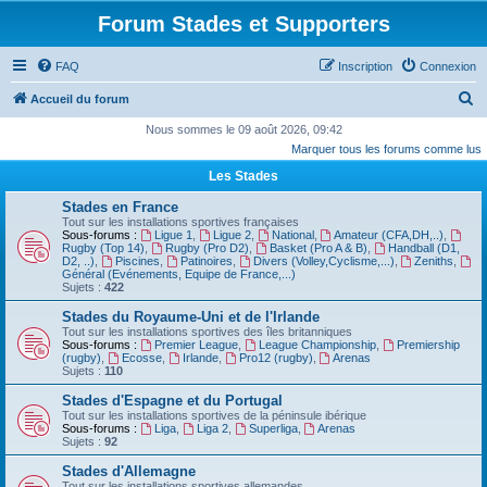
Forum Stades et Supporters
FAQ
Inscription
Connexion
R
Accueil du forum
e
Nous sommes le 09 août 2026, 09:42
Marquer tous les forums comme lus
c
Les Stades
h
e
Stades en France
Tout sur les installations sportives françaises
r
Sous-forums :
Ligue 1
,
Ligue 2
,
National
,
Amateur (CFA,DH,..)
,
Rugby (Top 14)
,
Rugby (Pro D2)
,
Basket (Pro A & B)
,
Handball (D1,
c
D2, ..)
,
Piscines
,
Patinoires
,
Divers (Volley,Cyclisme,...)
,
Zeniths
,
Général (Evénements, Equipe de France,...)
h
Sujets :
422
e
Stades du Royaume-Uni et de l'Irlande
Tout sur les installations sportives des îles britanniques
r
Sous-forums :
Premier League
,
League Championship
,
Premiership
(rugby)
,
Ecosse
,
Irlande
,
Pro12 (rugby)
,
Arenas
Sujets :
110
Stades d'Espagne et du Portugal
Tout sur les installations sportives de la péninsule ibérique
Sous-forums :
Liga
,
Liga 2
,
Superliga
,
Arenas
Sujets :
92
Stades d'Allemagne
Tout sur les installations sportives allemandes