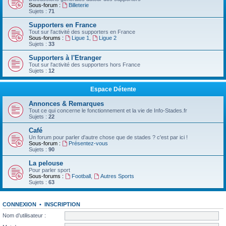
Sous-forum :
Billeterie
Sujets :
71
Supporters en France
Tout sur l'activité des supporters en France
Sous-forums :
Ligue 1
,
Ligue 2
Sujets :
33
Supporters à l'Etranger
Tout sur l'activité des supporters hors France
Sujets :
12
Espace Détente
Annonces & Remarques
Tout ce qui concerne le fonctionnement et la vie de Info-Stades.fr
Sujets :
22
Café
Un forum pour parler d'autre chose que de stades ? c'est par ici !
Sous-forum :
Présentez-vous
Sujets :
90
La pelouse
Pour parler sport
Sous-forums :
Football
,
Autres Sports
Sujets :
63
CONNEXION
•
INSCRIPTION
Nom d’utilisateur :