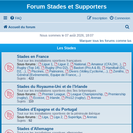
Forum Stades et Supporters
FAQ
Inscription
Connexion
R
Accueil du forum
e
Nous sommes le 07 août 2026, 18:07
Marquer tous les forums comme lus
c
Les Stades
h
e
Stades en France
Tout sur les installations sportives françaises
r
Sous-forums :
Ligue 1
,
Ligue 2
,
National
,
Amateur (CFA,DH,..)
,
Rugby (Top 14)
,
Rugby (Pro D2)
,
Basket (Pro A & B)
,
Handball (D1,
c
D2, ..)
,
Piscines
,
Patinoires
,
Divers (Volley,Cyclisme,...)
,
Zeniths
,
Général (Evénements, Equipe de France,...)
h
Sujets :
422
e
Stades du Royaume-Uni et de l'Irlande
Tout sur les installations sportives des îles britanniques
r
Sous-forums :
Premier League
,
League Championship
,
Premiership
(rugby)
,
Ecosse
,
Irlande
,
Pro12 (rugby)
,
Arenas
Sujets :
110
Stades d'Espagne et du Portugal
Tout sur les installations sportives de la péninsule ibérique
Sous-forums :
Liga
,
Liga 2
,
Superliga
,
Arenas
Sujets :
92
Stades d'Allemagne
Tout sur les installations sportives allemandes