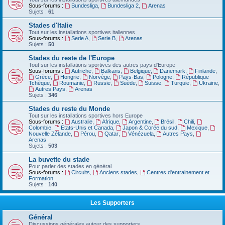
Sous-forums :
Bundesliga
,
Bundesliga 2
,
Arenas
Sujets :
61
Stades d'Italie
Tout sur les installations sportives italiennes
Sous-forums :
Serie A
,
Serie B
,
Arenas
Sujets :
50
Stades du reste de l'Europe
Tout sur les installations sportives des autres pays d'Europe
Sous-forums :
Autriche
,
Balkans
,
Belgique
,
Danemark
,
Finlande
,
Grèce
,
Hongrie
,
Norvège
,
Pays-Bas
,
Pologne
,
République
Tchèque
,
Roumanie
,
Russie
,
Suède
,
Suisse
,
Turquie
,
Ukraine
,
Autres Pays
,
Arenas
Sujets :
346
Stades du reste du Monde
Tout sur les installations sportives hors Europe
Sous-forums :
Australie
,
Afrique
,
Argentine
,
Brésil
,
Chili
,
Colombie
,
Etats-Unis et Canada
,
Japon & Corée du sud
,
Mexique
,
Nouvelle Zélande
,
Pérou
,
Qatar
,
Vénézuela
,
Autres Pays
,
Arenas
Sujets :
503
La buvette du stade
Pour parler des stades en général
Sous-forums :
Circuits
,
Anciens stades
,
Centres d'entrainement et
Formation
Sujets :
140
Les Supporters
Général
Discussions générales autour des supporters