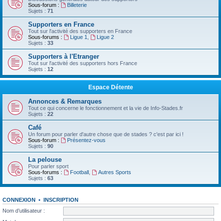
Sous-forum :
Billeterie
Sujets :
71
Supporters en France
Tout sur l'activité des supporters en France
Sous-forums :
Ligue 1
,
Ligue 2
Sujets :
33
Supporters à l'Etranger
Tout sur l'activité des supporters hors France
Sujets :
12
Espace Détente
Annonces & Remarques
Tout ce qui concerne le fonctionnement et la vie de Info-Stades.fr
Sujets :
22
Café
Un forum pour parler d'autre chose que de stades ? c'est par ici !
Sous-forum :
Présentez-vous
Sujets :
90
La pelouse
Pour parler sport
Sous-forums :
Football
,
Autres Sports
Sujets :
63
CONNEXION
•
INSCRIPTION
Nom d’utilisateur :