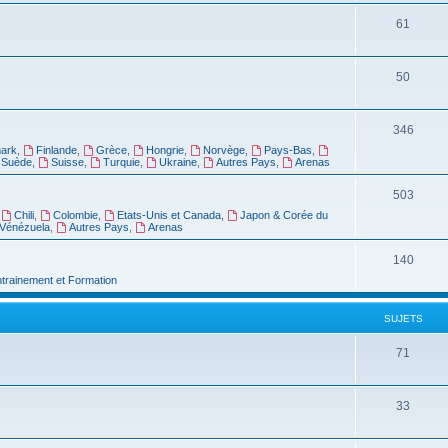
61
50
346
ark
,
Finlande
,
Grèce
,
Hongrie
,
Norvège
,
Pays-Bas
,
Suède
,
Suisse
,
Turquie
,
Ukraine
,
Autres Pays
,
Arenas
503
,
Chili
,
Colombie
,
Etats-Unis et Canada
,
Japon & Corée du
Vénézuela
,
Autres Pays
,
Arenas
140
ntrainement et Formation
SUJETS
71
33