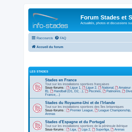
Forum Stades et 
Actualités, photos et discussions su
Raccourcis
FAQ
Accueil du forum
LES STADES
Stades en France
Tout sur les installations sportives françaises
Sous-forums :
Ligue 1
,
Ligue 2
,
National
,
Amateur 
B)
,
Handball (D1, D2, ..)
,
Piscines
,
Patinoires
,
Dive
France,...)
Stades du Royaume-Uni et de l'Irlande
Tout sur les installations sportives des îles britanniques
Sous-forums :
Premier League
,
League Championship
,
Arenas
Stades d'Espagne et du Portugal
Tout sur les installations sportives de la péninsule ibérique
Sous-forums :
Liga
,
Liga 2
,
Superliga
,
Arenas