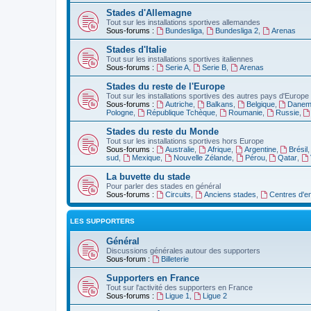
Stades d'Allemagne
Tout sur les installations sportives allemandes
Sous-forums :
Bundesliga
,
Bundesliga 2
,
Arenas
Stades d'Italie
Tout sur les installations sportives italiennes
Sous-forums :
Serie A
,
Serie B
,
Arenas
Stades du reste de l'Europe
Tout sur les installations sportives des autres pays d'Europe
Sous-forums :
Autriche
,
Balkans
,
Belgique
,
Danem
Pologne
,
République Tchèque
,
Roumanie
,
Russie
,
Stades du reste du Monde
Tout sur les installations sportives hors Europe
Sous-forums :
Australie
,
Afrique
,
Argentine
,
Brésil
sud
,
Mexique
,
Nouvelle Zélande
,
Pérou
,
Qatar
,
La buvette du stade
Pour parler des stades en général
Sous-forums :
Circuits
,
Anciens stades
,
Centres d'e
LES SUPPORTERS
Général
Discussions générales autour des supporters
Sous-forum :
Billeterie
Supporters en France
Tout sur l'activité des supporters en France
Sous-forums :
Ligue 1
,
Ligue 2