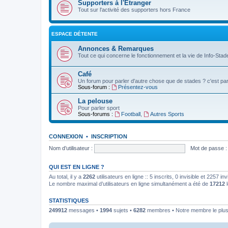
Supporters à l'Etranger
Tout sur l'activité des supporters hors France
ESPACE DÉTENTE
Annonces & Remarques
Tout ce qui concerne le fonctionnement et la vie de Info-Stade
Café
Un forum pour parler d'autre chose que de stades ? c'est par 
Sous-forum :
Présentez-vous
La pelouse
Pour parler sport
Sous-forums :
Football
,
Autres Sports
CONNEXION
•
INSCRIPTION
Nom d’utilisateur :
Mot de passe :
QUI EST EN LIGNE ?
Au total, il y a
2262
utilisateurs en ligne :: 5 inscrits, 0 invisible et 2257 
Le nombre maximal d’utilisateurs en ligne simultanément a été de
17212
l
STATISTIQUES
249912
messages •
1994
sujets •
6282
membres • Notre membre le plus