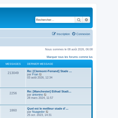
Rechercher
Recherche avancé
Inscription
Connexion
Nous sommes le 08 août 2026, 06:08
Marquer tous les forums comme lus
MESSAGES
DERNIER MESSAGE
Re: [Clermont-Ferrand] Stade …
213049
C
par
Fran
o
03 août 2026, 12:34
n
s
u
l
Re: [Manchester] Etihad Stadi…
2256
t
C
par
antonino
e
o
28 mars 2024, 11:57
r
n
l
s
e
u
Quel est le meilleur stade d'…
d
1860
l
C
par
Nuagedor
e
t
o
25 oct. 2023, 14:31
r
e
n