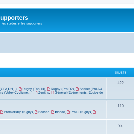
Supporters
r les stades et les supporters
SUJETS
422
(CFA,DH,..)
,
Rugby (Top 14)
,
Rugby (Pro D2)
,
Basket (Pro A &
rs (Volley,Cyclisme,...)
,
Zeniths
,
Général (Evénements, Equipe de
110
Premiership (rugby)
,
Ecosse
,
Irlande
,
Pro12 (rugby)
,
92