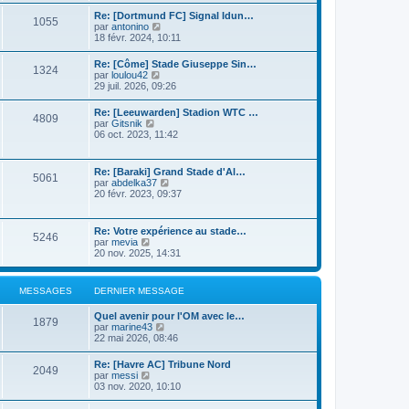
n
r
s
i
Re: [Dortmund FC] Signal Idun…
l
1055
u
e
C
par
antonino
e
l
r
o
18 févr. 2024, 10:11
d
t
m
n
e
e
e
s
r
Re: [Côme] Stade Giuseppe Sin…
r
s
1324
u
n
C
par
loulou42
l
s
l
i
o
29 juil. 2026, 09:26
e
a
t
e
n
d
g
e
r
s
e
e
Re: [Leeuwarden] Stadion WTC …
r
m
4809
u
r
C
par
Gitsnik
l
e
l
n
o
06 oct. 2023, 11:42
e
s
t
i
n
d
s
e
e
s
e
a
r
r
u
r
g
Re: [Baraki] Grand Stade d'Al…
l
m
5061
l
n
e
C
par
abdelka37
e
e
t
i
o
20 févr. 2023, 09:37
d
s
e
e
n
e
s
r
r
s
r
a
l
m
u
n
g
Re: Votre expérience au stade…
e
e
5246
l
i
e
C
par
mevia
d
s
t
e
o
20 nov. 2025, 14:31
e
s
e
r
n
r
a
r
m
s
n
g
l
e
u
i
e
MESSAGES
DERNIER MESSAGE
e
s
l
e
d
s
t
r
e
a
Quel avenir pour l'OM avec le…
e
m
1879
r
g
C
par
marine43
r
e
n
e
o
22 mai 2026, 08:46
l
s
i
n
e
s
e
s
d
a
Re: [Havre AC] Tribune Nord
r
2049
u
e
C
g
par
messi
m
l
r
o
e
03 nov. 2020, 10:10
e
t
n
n
s
e
i
s