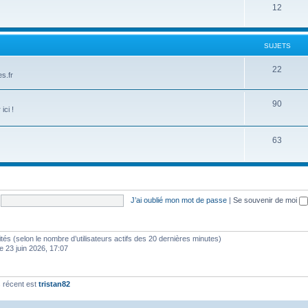
12
SUJETS
22
s.fr
90
ici !
63
J’ai oublié mon mot de passe
|
Se souvenir de moi
invités (selon le nombre d’utilisateurs actifs des 20 dernières minutes)
e 23 juin 2026, 17:07
 récent est
tristan82