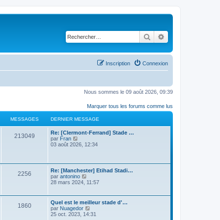
Rechercher
Recherche avancé
Inscription
Connexion
Nous sommes le 09 août 2026, 09:39
Marquer tous les forums comme lus
MESSAGES
DERNIER MESSAGE
Re: [Clermont-Ferrand] Stade …
213049
C
par
Fran
o
03 août 2026, 12:34
n
s
u
l
Re: [Manchester] Etihad Stadi…
2256
t
C
par
antonino
e
o
28 mars 2024, 11:57
r
n
l
s
e
u
Quel est le meilleur stade d'…
d
1860
l
C
par
Nuagedor
e
t
o
25 oct. 2023, 14:31
r
e
n