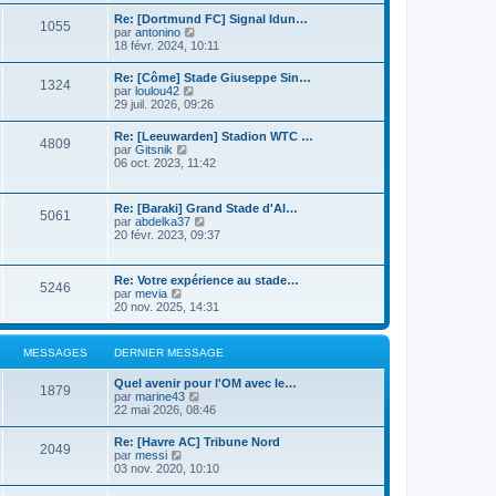
n
r
s
i
Re: [Dortmund FC] Signal Idun…
l
1055
u
e
C
par
antonino
e
l
r
o
18 févr. 2024, 10:11
d
t
m
n
e
e
e
s
r
Re: [Côme] Stade Giuseppe Sin…
r
s
1324
u
n
C
par
loulou42
l
s
l
i
o
29 juil. 2026, 09:26
e
a
t
e
n
d
g
e
r
s
e
e
Re: [Leeuwarden] Stadion WTC …
r
m
4809
u
r
C
par
Gitsnik
l
e
l
n
o
06 oct. 2023, 11:42
e
s
t
i
n
d
s
e
e
s
e
a
r
r
u
r
g
Re: [Baraki] Grand Stade d'Al…
l
m
5061
l
n
e
C
par
abdelka37
e
e
t
i
o
20 févr. 2023, 09:37
d
s
e
e
n
e
s
r
r
s
r
a
l
m
u
n
g
Re: Votre expérience au stade…
e
e
5246
l
i
e
C
par
mevia
d
s
t
e
o
20 nov. 2025, 14:31
e
s
e
r
n
r
a
r
m
s
n
g
l
e
u
i
e
MESSAGES
DERNIER MESSAGE
e
s
l
e
d
s
t
r
e
a
Quel avenir pour l'OM avec le…
e
m
1879
r
g
C
par
marine43
r
e
n
e
o
22 mai 2026, 08:46
l
s
i
n
e
s
e
s
d
a
Re: [Havre AC] Tribune Nord
r
2049
u
e
C
g
par
messi
m
l
r
o
e
03 nov. 2020, 10:10
e
t
n
n
s
e
i
s