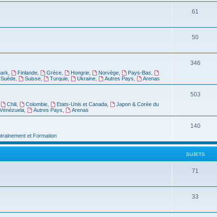
61
50
346
ark
,
Finlande
,
Grèce
,
Hongrie
,
Norvège
,
Pays-Bas
,
Suède
,
Suisse
,
Turquie
,
Ukraine
,
Autres Pays
,
Arenas
503
,
Chili
,
Colombie
,
Etats-Unis et Canada
,
Japon & Corée du
Vénézuela
,
Autres Pays
,
Arenas
140
ntrainement et Formation
SUJETS
71
33