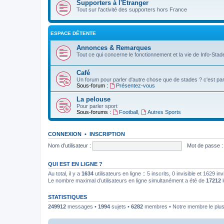
Supporters à l'Etranger
Tout sur l'activité des supporters hors France
ESPACE DÉTENTE
Annonces & Remarques
Tout ce qui concerne le fonctionnement et la vie de Info-Stade
Café
Un forum pour parler d'autre chose que de stades ? c'est par 
Sous-forum :
Présentez-vous
La pelouse
Pour parler sport
Sous-forums :
Football
,
Autres Sports
CONNEXION
•
INSCRIPTION
Nom d’utilisateur :
Mot de passe :
QUI EST EN LIGNE ?
Au total, il y a
1634
utilisateurs en ligne :: 5 inscrits, 0 invisible et 1629 
Le nombre maximal d’utilisateurs en ligne simultanément a été de
17212
l
STATISTIQUES
249912
messages •
1994
sujets •
6282
membres • Notre membre le plus