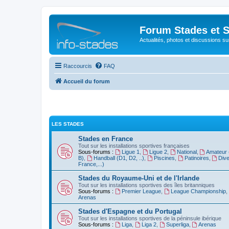
Forum Stades et 
Actualités, photos et discussions su
Raccourcis
FAQ
Accueil du forum
LES STADES
Stades en France
Tout sur les installations sportives françaises
Sous-forums :
Ligue 1
,
Ligue 2
,
National
,
Amateur 
B)
,
Handball (D1, D2, ..)
,
Piscines
,
Patinoires
,
Dive
France,...)
Stades du Royaume-Uni et de l'Irlande
Tout sur les installations sportives des îles britanniques
Sous-forums :
Premier League
,
League Championship
,
Arenas
Stades d'Espagne et du Portugal
Tout sur les installations sportives de la péninsule ibérique
Sous-forums :
Liga
,
Liga 2
,
Superliga
,
Arenas