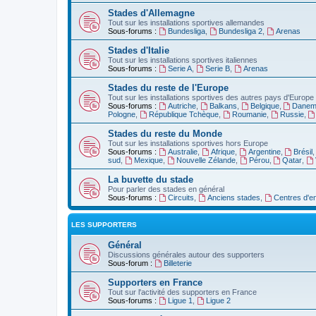
Stades d'Allemagne
Tout sur les installations sportives allemandes
Sous-forums :
Bundesliga
,
Bundesliga 2
,
Arenas
Stades d'Italie
Tout sur les installations sportives italiennes
Sous-forums :
Serie A
,
Serie B
,
Arenas
Stades du reste de l'Europe
Tout sur les installations sportives des autres pays d'Europe
Sous-forums :
Autriche
,
Balkans
,
Belgique
,
Danem
Pologne
,
République Tchèque
,
Roumanie
,
Russie
,
Stades du reste du Monde
Tout sur les installations sportives hors Europe
Sous-forums :
Australie
,
Afrique
,
Argentine
,
Brésil
sud
,
Mexique
,
Nouvelle Zélande
,
Pérou
,
Qatar
,
La buvette du stade
Pour parler des stades en général
Sous-forums :
Circuits
,
Anciens stades
,
Centres d'e
LES SUPPORTERS
Général
Discussions générales autour des supporters
Sous-forum :
Billeterie
Supporters en France
Tout sur l'activité des supporters en France
Sous-forums :
Ligue 1
,
Ligue 2