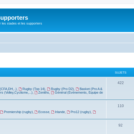
Supporters
r les stades et les supporters
SUJETS
422
(CFA,DH,..)
,
Rugby (Top 14)
,
Rugby (Pro D2)
,
Basket (Pro A &
rs (Volley,Cyclisme,...)
,
Zeniths
,
Général (Evénements, Equipe de
110
Premiership (rugby)
,
Ecosse
,
Irlande
,
Pro12 (rugby)
,
92