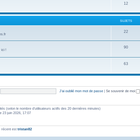
12
SUJETS
22
s.fr
90
ici !
63
J’ai oublié mon mot de passe
|
Se souvenir de moi
invités (selon le nombre d’utilisateurs actifs des 20 dernières minutes)
e 23 juin 2026, 17:07
 récent est
tristan82