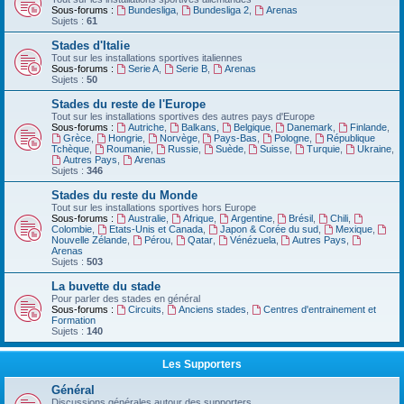
Sous-forums :
Bundesliga
,
Bundesliga 2
,
Arenas
Sujets :
61
Stades d'Italie
Tout sur les installations sportives italiennes
Sous-forums :
Serie A
,
Serie B
,
Arenas
Sujets :
50
Stades du reste de l'Europe
Tout sur les installations sportives des autres pays d'Europe
Sous-forums :
Autriche
,
Balkans
,
Belgique
,
Danemark
,
Finlande
,
Grèce
,
Hongrie
,
Norvège
,
Pays-Bas
,
Pologne
,
République
Tchèque
,
Roumanie
,
Russie
,
Suède
,
Suisse
,
Turquie
,
Ukraine
,
Autres Pays
,
Arenas
Sujets :
346
Stades du reste du Monde
Tout sur les installations sportives hors Europe
Sous-forums :
Australie
,
Afrique
,
Argentine
,
Brésil
,
Chili
,
Colombie
,
Etats-Unis et Canada
,
Japon & Corée du sud
,
Mexique
,
Nouvelle Zélande
,
Pérou
,
Qatar
,
Vénézuela
,
Autres Pays
,
Arenas
Sujets :
503
La buvette du stade
Pour parler des stades en général
Sous-forums :
Circuits
,
Anciens stades
,
Centres d'entrainement et
Formation
Sujets :
140
Les Supporters
Général
Discussions générales autour des supporters