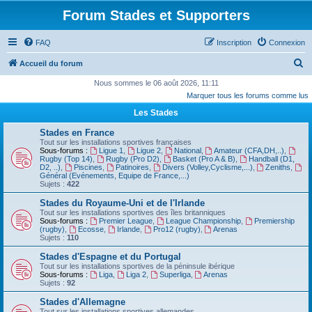
Forum Stades et Supporters
FAQ
Inscription
Connexion
R
Accueil du forum
e
Nous sommes le 06 août 2026, 11:11
Marquer tous les forums comme lus
c
Les Stades
h
e
Stades en France
Tout sur les installations sportives françaises
r
Sous-forums :
Ligue 1
,
Ligue 2
,
National
,
Amateur (CFA,DH,..)
,
Rugby (Top 14)
,
Rugby (Pro D2)
,
Basket (Pro A & B)
,
Handball (D1,
c
D2, ..)
,
Piscines
,
Patinoires
,
Divers (Volley,Cyclisme,...)
,
Zeniths
,
Général (Evénements, Equipe de France,...)
h
Sujets :
422
e
Stades du Royaume-Uni et de l'Irlande
Tout sur les installations sportives des îles britanniques
r
Sous-forums :
Premier League
,
League Championship
,
Premiership
(rugby)
,
Ecosse
,
Irlande
,
Pro12 (rugby)
,
Arenas
Sujets :
110
Stades d'Espagne et du Portugal
Tout sur les installations sportives de la péninsule ibérique
Sous-forums :
Liga
,
Liga 2
,
Superliga
,
Arenas
Sujets :
92
Stades d'Allemagne
Tout sur les installations sportives allemandes