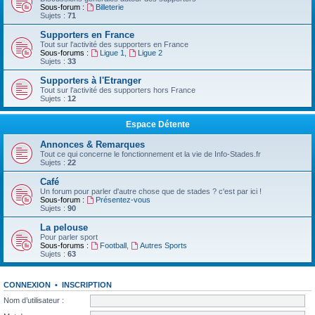
Sous-forum :
Billeterie
Sujets :
71
Supporters en France
Tout sur l'activité des supporters en France
Sous-forums :
Ligue 1
,
Ligue 2
Sujets :
33
Supporters à l'Etranger
Tout sur l'activité des supporters hors France
Sujets :
12
Espace Détente
Annonces & Remarques
Tout ce qui concerne le fonctionnement et la vie de Info-Stades.fr
Sujets :
22
Café
Un forum pour parler d'autre chose que de stades ? c'est par ici !
Sous-forum :
Présentez-vous
Sujets :
90
La pelouse
Pour parler sport
Sous-forums :
Football
,
Autres Sports
Sujets :
63
CONNEXION
•
INSCRIPTION
Nom d’utilisateur :