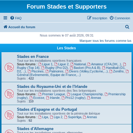
Forum Stades et Supporters
FAQ
Inscription
Connexion
R
Accueil du forum
e
Nous sommes le 07 août 2026, 09:31
Marquer tous les forums comme lus
c
Les Stades
h
e
Stades en France
Tout sur les installations sportives françaises
r
Sous-forums :
Ligue 1
,
Ligue 2
,
National
,
Amateur (CFA,DH,..)
,
Rugby (Top 14)
,
Rugby (Pro D2)
,
Basket (Pro A & B)
,
Handball (D1,
c
D2, ..)
,
Piscines
,
Patinoires
,
Divers (Volley,Cyclisme,...)
,
Zeniths
,
Général (Evénements, Equipe de France,...)
h
Sujets :
422
e
Stades du Royaume-Uni et de l'Irlande
Tout sur les installations sportives des îles britanniques
r
Sous-forums :
Premier League
,
League Championship
,
Premiership
(rugby)
,
Ecosse
,
Irlande
,
Pro12 (rugby)
,
Arenas
Sujets :
110
Stades d'Espagne et du Portugal
Tout sur les installations sportives de la péninsule ibérique
Sous-forums :
Liga
,
Liga 2
,
Superliga
,
Arenas
Sujets :
92
Stades d'Allemagne
Tout sur les installations sportives allemandes