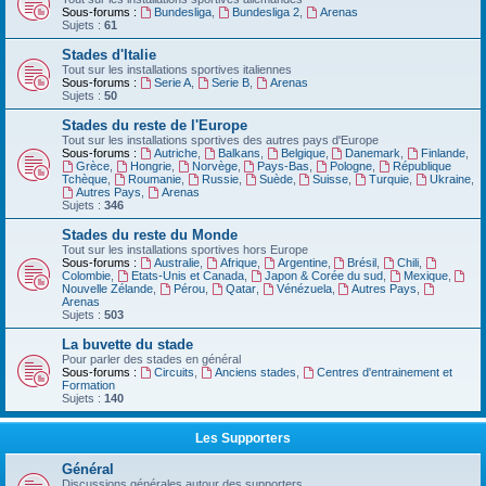
Sous-forums :
Bundesliga
,
Bundesliga 2
,
Arenas
Sujets :
61
Stades d'Italie
Tout sur les installations sportives italiennes
Sous-forums :
Serie A
,
Serie B
,
Arenas
Sujets :
50
Stades du reste de l'Europe
Tout sur les installations sportives des autres pays d'Europe
Sous-forums :
Autriche
,
Balkans
,
Belgique
,
Danemark
,
Finlande
,
Grèce
,
Hongrie
,
Norvège
,
Pays-Bas
,
Pologne
,
République
Tchèque
,
Roumanie
,
Russie
,
Suède
,
Suisse
,
Turquie
,
Ukraine
,
Autres Pays
,
Arenas
Sujets :
346
Stades du reste du Monde
Tout sur les installations sportives hors Europe
Sous-forums :
Australie
,
Afrique
,
Argentine
,
Brésil
,
Chili
,
Colombie
,
Etats-Unis et Canada
,
Japon & Corée du sud
,
Mexique
,
Nouvelle Zélande
,
Pérou
,
Qatar
,
Vénézuela
,
Autres Pays
,
Arenas
Sujets :
503
La buvette du stade
Pour parler des stades en général
Sous-forums :
Circuits
,
Anciens stades
,
Centres d'entrainement et
Formation
Sujets :
140
Les Supporters
Général
Discussions générales autour des supporters