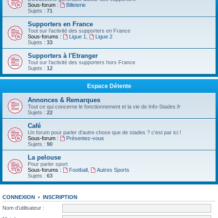
Sous-forum :
Billeterie
Sujets :
71
Supporters en France
Tout sur l'activité des supporters en France
Sous-forums :
Ligue 1
,
Ligue 2
Sujets :
33
Supporters à l'Etranger
Tout sur l'activité des supporters hors France
Sujets :
12
Espace Détente
Annonces & Remarques
Tout ce qui concerne le fonctionnement et la vie de Info-Stades.fr
Sujets :
22
Café
Un forum pour parler d'autre chose que de stades ? c'est par ici !
Sous-forum :
Présentez-vous
Sujets :
90
La pelouse
Pour parler sport
Sous-forums :
Football
,
Autres Sports
Sujets :
63
CONNEXION
•
INSCRIPTION
Nom d’utilisateur :