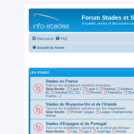
Forum Stades et 
Actualités, photos et discussions su
Raccourcis
FAQ
Accueil du forum
LES STADES
Stades en France
Tout sur les installations sportives françaises
Sous-forums :
Ligue 1
,
Ligue 2
,
National
,
Amateur 
B)
,
Handball (D1, D2, ..)
,
Piscines
,
Patinoires
,
Dive
France,...)
Stades du Royaume-Uni et de l'Irlande
Tout sur les installations sportives des îles britanniques
Sous-forums :
Premier League
,
League Championship
,
Arenas
Stades d'Espagne et du Portugal
Tout sur les installations sportives de la péninsule ibérique
Sous-forums :
Liga
,
Liga 2
,
Superliga
,
Arenas