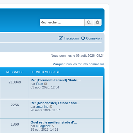
Rechercher
Recherche avancé
Inscription
Connexion
Nous sommes le 06 août 2026, 09:34
Marquer tous les forums comme lus
MESSAGES
DERNIER MESSAGE
Re: [Clermont-Ferrand] Stade …
213049
C
par
Fran
o
03 août 2026, 12:34
n
s
u
l
Re: [Manchester] Etihad Stadi…
2256
t
C
par
antonino
e
o
28 mars 2024, 11:57
r
n
l
s
e
u
Quel est le meilleur stade d'…
d
1860
l
C
par
Nuagedor
e
t
o
25 oct. 2023, 14:31
r
e
n