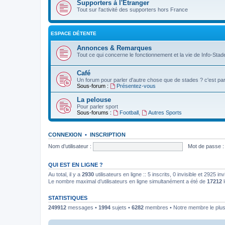
Supporters à l'Etranger
Tout sur l'activité des supporters hors France
ESPACE DÉTENTE
Annonces & Remarques
Tout ce qui concerne le fonctionnement et la vie de Info-Stade
Café
Un forum pour parler d'autre chose que de stades ? c'est par 
Sous-forum :
Présentez-vous
La pelouse
Pour parler sport
Sous-forums :
Football
,
Autres Sports
CONNEXION
•
INSCRIPTION
Nom d’utilisateur :
Mot de passe :
QUI EST EN LIGNE ?
Au total, il y a
2930
utilisateurs en ligne :: 5 inscrits, 0 invisible et 2925 
Le nombre maximal d’utilisateurs en ligne simultanément a été de
17212
l
STATISTIQUES
249912
messages •
1994
sujets •
6282
membres • Notre membre le plus