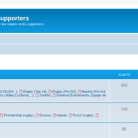
Supporters
r les stades et les supporters
SUJETS
422
(CFA,DH,..)
,
Rugby (Top 14)
,
Rugby (Pro D2)
,
Basket (Pro A &
rs (Volley,Cyclisme,...)
,
Zeniths
,
Général (Evénements, Equipe de
110
Premiership (rugby)
,
Ecosse
,
Irlande
,
Pro12 (rugby)
,
92