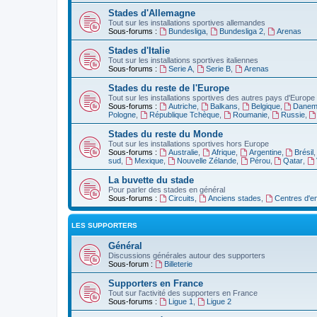
Stades d'Allemagne
Tout sur les installations sportives allemandes
Sous-forums :
Bundesliga
,
Bundesliga 2
,
Arenas
Stades d'Italie
Tout sur les installations sportives italiennes
Sous-forums :
Serie A
,
Serie B
,
Arenas
Stades du reste de l'Europe
Tout sur les installations sportives des autres pays d'Europe
Sous-forums :
Autriche
,
Balkans
,
Belgique
,
Danem
Pologne
,
République Tchèque
,
Roumanie
,
Russie
,
Stades du reste du Monde
Tout sur les installations sportives hors Europe
Sous-forums :
Australie
,
Afrique
,
Argentine
,
Brésil
sud
,
Mexique
,
Nouvelle Zélande
,
Pérou
,
Qatar
,
La buvette du stade
Pour parler des stades en général
Sous-forums :
Circuits
,
Anciens stades
,
Centres d'e
LES SUPPORTERS
Général
Discussions générales autour des supporters
Sous-forum :
Billeterie
Supporters en France
Tout sur l'activité des supporters en France
Sous-forums :
Ligue 1
,
Ligue 2