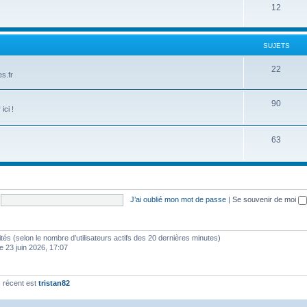
12
SUJETS
22
s.fr
90
ici !
63
J’ai oublié mon mot de passe
|
Se souvenir de moi
invités (selon le nombre d’utilisateurs actifs des 20 dernières minutes)
e 23 juin 2026, 17:07
 récent est
tristan82