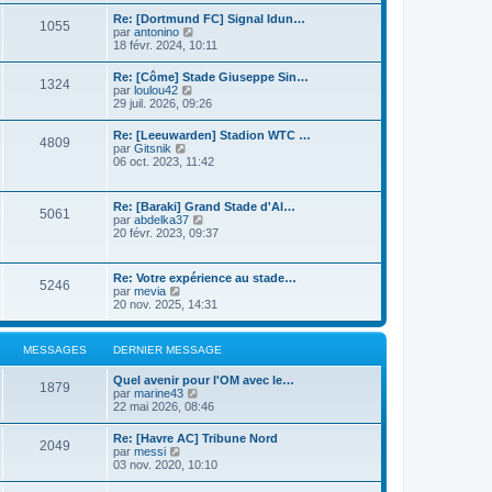
n
r
s
i
Re: [Dortmund FC] Signal Idun…
l
1055
u
e
C
par
antonino
e
l
r
o
18 févr. 2024, 10:11
d
t
m
n
e
e
e
s
r
Re: [Côme] Stade Giuseppe Sin…
r
s
1324
u
n
C
par
loulou42
l
s
l
i
o
29 juil. 2026, 09:26
e
a
t
e
n
d
g
e
r
s
e
e
Re: [Leeuwarden] Stadion WTC …
r
m
4809
u
r
C
par
Gitsnik
l
e
l
n
o
06 oct. 2023, 11:42
e
s
t
i
n
d
s
e
e
s
e
a
r
r
u
r
g
Re: [Baraki] Grand Stade d'Al…
l
m
5061
l
n
e
C
par
abdelka37
e
e
t
i
o
20 févr. 2023, 09:37
d
s
e
e
n
e
s
r
r
s
r
a
l
m
u
n
g
Re: Votre expérience au stade…
e
e
5246
l
i
e
C
par
mevia
d
s
t
e
o
20 nov. 2025, 14:31
e
s
e
r
n
r
a
r
m
s
n
g
l
e
u
i
e
MESSAGES
DERNIER MESSAGE
e
s
l
e
d
s
t
r
e
a
Quel avenir pour l'OM avec le…
e
m
1879
r
g
C
par
marine43
r
e
n
e
o
22 mai 2026, 08:46
l
s
i
n
e
s
e
s
d
a
Re: [Havre AC] Tribune Nord
r
2049
u
e
C
g
par
messi
m
l
r
o
e
03 nov. 2020, 10:10
e
t
n
n
s
e
i
s