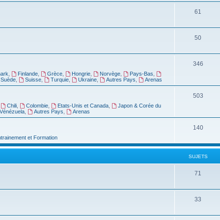
61
50
346
ark
,
Finlande
,
Grèce
,
Hongrie
,
Norvège
,
Pays-Bas
,
Suède
,
Suisse
,
Turquie
,
Ukraine
,
Autres Pays
,
Arenas
503
,
Chili
,
Colombie
,
Etats-Unis et Canada
,
Japon & Corée du
Vénézuela
,
Autres Pays
,
Arenas
140
ntrainement et Formation
SUJETS
71
33