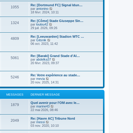
n
r
s
i
Re: [Dortmund FC] Signal Idun…
l
1055
u
e
C
par
antonino
e
l
r
o
18 févr. 2024, 10:11
d
t
m
n
e
e
e
s
r
Re: [Côme] Stade Giuseppe Sin…
r
s
1324
u
n
C
par
loulou42
l
s
l
i
o
29 juil. 2026, 09:26
e
a
t
e
n
d
g
e
r
s
e
e
Re: [Leeuwarden] Stadion WTC …
r
m
4809
u
r
C
par
Gitsnik
l
e
l
n
o
06 oct. 2023, 11:42
e
s
t
i
n
d
s
e
e
s
e
a
r
r
u
r
g
Re: [Baraki] Grand Stade d'Al…
l
m
5061
l
n
e
C
par
abdelka37
e
e
t
i
o
20 févr. 2023, 09:37
d
s
e
e
n
e
s
r
r
s
r
a
l
m
u
n
g
Re: Votre expérience au stade…
e
e
5246
l
i
e
C
par
mevia
d
s
t
e
o
20 nov. 2025, 14:31
e
s
e
r
n
r
a
r
m
s
n
g
l
e
u
i
e
MESSAGES
DERNIER MESSAGE
e
s
l
e
d
s
t
r
e
a
Quel avenir pour l'OM avec le…
e
m
1879
r
g
C
par
marine43
r
e
n
e
o
22 mai 2026, 08:46
l
s
i
n
e
s
e
s
d
a
Re: [Havre AC] Tribune Nord
r
2049
u
e
C
g
par
messi
m
l
r
o
e
03 nov. 2020, 10:10
e
t
n
n
s
e
i
s