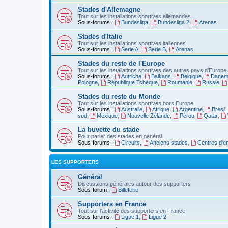
Stades d'Allemagne
Tout sur les installations sportives allemandes
Sous-forums :
Bundesliga
,
Bundesliga 2
,
Arenas
Stades d'Italie
Tout sur les installations sportives italiennes
Sous-forums :
Serie A
,
Serie B
,
Arenas
Stades du reste de l'Europe
Tout sur les installations sportives des autres pays d'Europe
Sous-forums :
Autriche
,
Balkans
,
Belgique
,
Danem
Pologne
,
République Tchèque
,
Roumanie
,
Russie
,
Stades du reste du Monde
Tout sur les installations sportives hors Europe
Sous-forums :
Australie
,
Afrique
,
Argentine
,
Brésil
sud
,
Mexique
,
Nouvelle Zélande
,
Pérou
,
Qatar
,
La buvette du stade
Pour parler des stades en général
Sous-forums :
Circuits
,
Anciens stades
,
Centres d'e
LES SUPPORTERS
Général
Discussions générales autour des supporters
Sous-forum :
Billeterie
Supporters en France
Tout sur l'activité des supporters en France
Sous-forums :
Ligue 1
,
Ligue 2