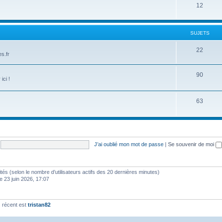
12
SUJETS
22
s.fr
90
ici !
63
J’ai oublié mon mot de passe
|
Se souvenir de moi
invités (selon le nombre d’utilisateurs actifs des 20 dernières minutes)
e 23 juin 2026, 17:07
 récent est
tristan82