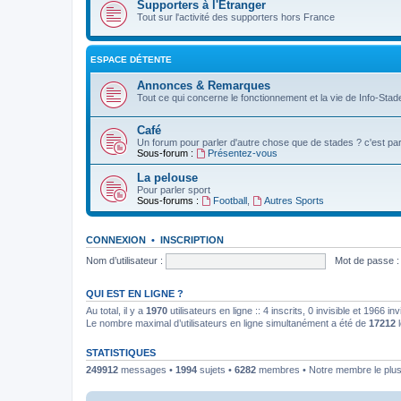
Supporters à l'Etranger
Tout sur l'activité des supporters hors France
ESPACE DÉTENTE
Annonces & Remarques
Tout ce qui concerne le fonctionnement et la vie de Info-Stade
Café
Un forum pour parler d'autre chose que de stades ? c'est par 
Sous-forum :
Présentez-vous
La pelouse
Pour parler sport
Sous-forums :
Football
,
Autres Sports
CONNEXION
•
INSCRIPTION
Nom d’utilisateur :
Mot de passe :
QUI EST EN LIGNE ?
Au total, il y a
1970
utilisateurs en ligne :: 4 inscrits, 0 invisible et 1966 
Le nombre maximal d’utilisateurs en ligne simultanément a été de
17212
l
STATISTIQUES
249912
messages •
1994
sujets •
6282
membres • Notre membre le plus