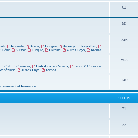
61
50
346
ark
,
Finlande
,
Grèce
,
Hongrie
,
Norvège
,
Pays-Bas
,
Suède
,
Suisse
,
Turquie
,
Ukraine
,
Autres Pays
,
Arenas
503
,
Chili
,
Colombie
,
Etats-Unis et Canada
,
Japon & Corée du
Vénézuela
,
Autres Pays
,
Arenas
140
ntrainement et Formation
SUJETS
71
33