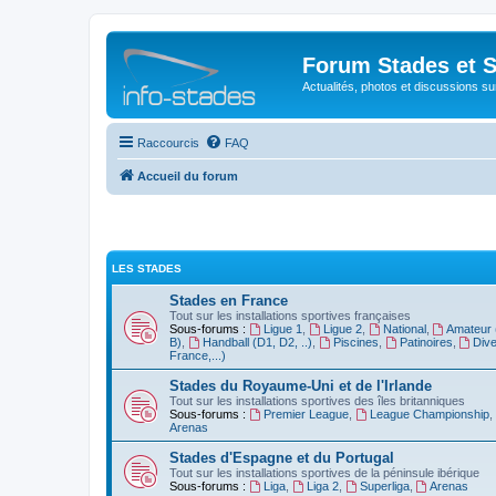
Forum Stades et 
Actualités, photos et discussions su
Raccourcis
FAQ
Accueil du forum
LES STADES
Stades en France
Tout sur les installations sportives françaises
Sous-forums :
Ligue 1
,
Ligue 2
,
National
,
Amateur 
B)
,
Handball (D1, D2, ..)
,
Piscines
,
Patinoires
,
Dive
France,...)
Stades du Royaume-Uni et de l'Irlande
Tout sur les installations sportives des îles britanniques
Sous-forums :
Premier League
,
League Championship
,
Arenas
Stades d'Espagne et du Portugal
Tout sur les installations sportives de la péninsule ibérique
Sous-forums :
Liga
,
Liga 2
,
Superliga
,
Arenas