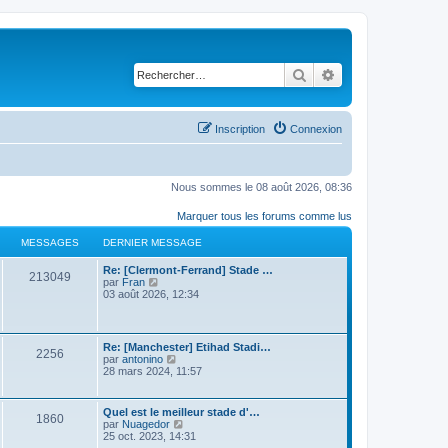
Rechercher
Recherche avancé
Inscription
Connexion
Nous sommes le 08 août 2026, 08:36
Marquer tous les forums comme lus
MESSAGES
DERNIER MESSAGE
Re: [Clermont-Ferrand] Stade …
213049
C
par
Fran
o
03 août 2026, 12:34
n
s
u
l
Re: [Manchester] Etihad Stadi…
2256
t
C
par
antonino
e
o
28 mars 2024, 11:57
r
n
l
s
e
u
Quel est le meilleur stade d'…
d
1860
l
C
par
Nuagedor
e
t
o
25 oct. 2023, 14:31
r
e
n