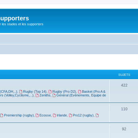
Supporters
r les stades et les supporters
SUJETS
422
(CFA,DH,..)
,
Rugby (Top 14)
,
Rugby (Pro D2)
,
Basket (Pro A &
rs (Volley,Cyclisme,...)
,
Zeniths
,
Général (Evénements, Equipe de
110
Premiership (rugby)
,
Ecosse
,
Irlande
,
Pro12 (rugby)
,
92