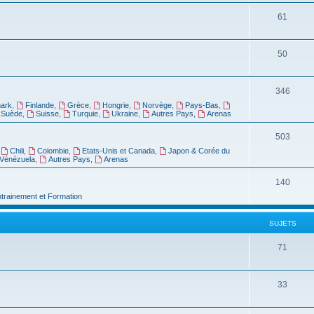
61
50
346
ark
,
Finlande
,
Grèce
,
Hongrie
,
Norvège
,
Pays-Bas
,
Suède
,
Suisse
,
Turquie
,
Ukraine
,
Autres Pays
,
Arenas
503
,
Chili
,
Colombie
,
Etats-Unis et Canada
,
Japon & Corée du
Vénézuela
,
Autres Pays
,
Arenas
140
ntrainement et Formation
SUJETS
71
33