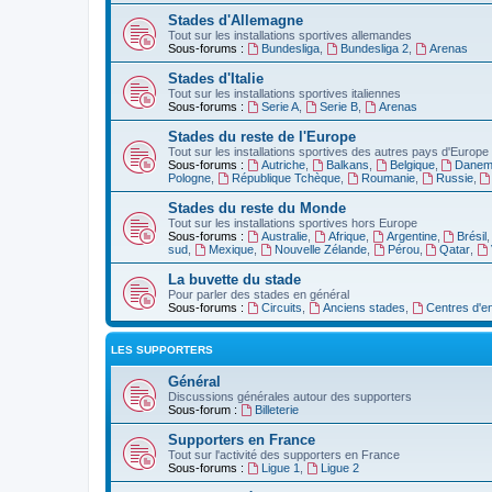
Stades d'Allemagne
Tout sur les installations sportives allemandes
Sous-forums :
Bundesliga
,
Bundesliga 2
,
Arenas
Stades d'Italie
Tout sur les installations sportives italiennes
Sous-forums :
Serie A
,
Serie B
,
Arenas
Stades du reste de l'Europe
Tout sur les installations sportives des autres pays d'Europe
Sous-forums :
Autriche
,
Balkans
,
Belgique
,
Danem
Pologne
,
République Tchèque
,
Roumanie
,
Russie
,
Stades du reste du Monde
Tout sur les installations sportives hors Europe
Sous-forums :
Australie
,
Afrique
,
Argentine
,
Brésil
sud
,
Mexique
,
Nouvelle Zélande
,
Pérou
,
Qatar
,
La buvette du stade
Pour parler des stades en général
Sous-forums :
Circuits
,
Anciens stades
,
Centres d'e
LES SUPPORTERS
Général
Discussions générales autour des supporters
Sous-forum :
Billeterie
Supporters en France
Tout sur l'activité des supporters en France
Sous-forums :
Ligue 1
,
Ligue 2