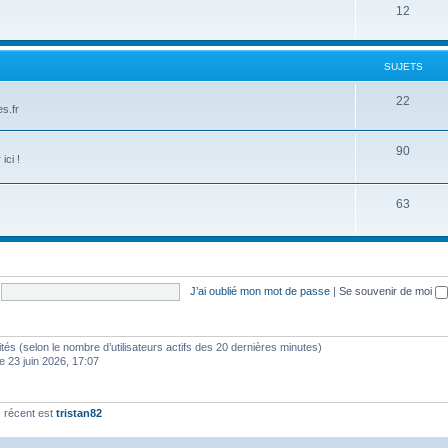
12
SUJETS
22
s.fr
90
ici !
63
J’ai oublié mon mot de passe
|
Se souvenir de moi
invités (selon le nombre d’utilisateurs actifs des 20 dernières minutes)
e 23 juin 2026, 17:07
 récent est
tristan82