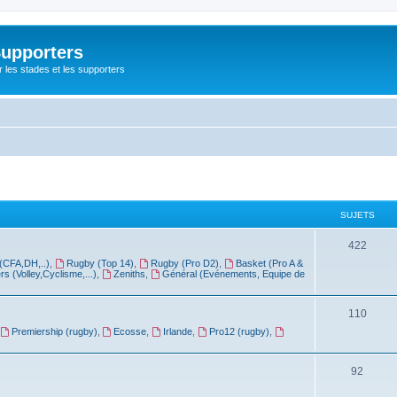
Supporters
r les stades et les supporters
SUJETS
422
(CFA,DH,..)
,
Rugby (Top 14)
,
Rugby (Pro D2)
,
Basket (Pro A &
rs (Volley,Cyclisme,...)
,
Zeniths
,
Général (Evénements, Equipe de
110
Premiership (rugby)
,
Ecosse
,
Irlande
,
Pro12 (rugby)
,
92