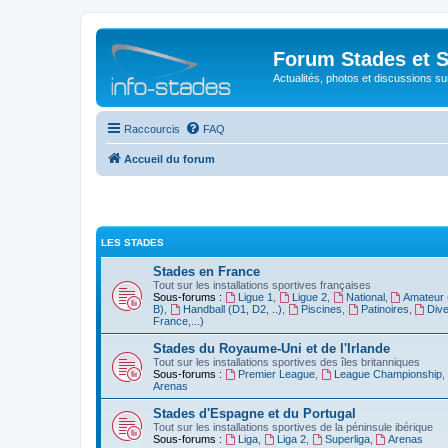
Forum Stades et 
Actualités, photos et discussions su
Raccourcis
FAQ
Accueil du forum
LES STADES
Stades en France
Tout sur les installations sportives françaises
Sous-forums :
Ligue 1
,
Ligue 2
,
National
,
Amateur 
B)
,
Handball (D1, D2, ..)
,
Piscines
,
Patinoires
,
Dive
France,...)
Stades du Royaume-Uni et de l'Irlande
Tout sur les installations sportives des îles britanniques
Sous-forums :
Premier League
,
League Championship
,
Arenas
Stades d'Espagne et du Portugal
Tout sur les installations sportives de la péninsule ibérique
Sous-forums :
Liga
,
Liga 2
,
Superliga
,
Arenas