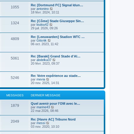
n
r
s
i
Re: [Dortmund FC] Signal Idun…
l
1055
u
e
C
par
antonino
e
l
r
o
18 févr. 2024, 10:11
d
t
m
n
e
e
e
s
r
Re: [Côme] Stade Giuseppe Sin…
r
s
1324
u
n
C
par
loulou42
l
s
l
i
o
29 juil. 2026, 09:26
e
a
t
e
n
d
g
e
r
s
e
e
Re: [Leeuwarden] Stadion WTC …
r
m
4809
u
r
C
par
Gitsnik
l
e
l
n
o
06 oct. 2023, 11:42
e
s
t
i
n
d
s
e
e
s
e
a
r
r
u
r
g
Re: [Baraki] Grand Stade d'Al…
l
m
5061
l
n
e
C
par
abdelka37
e
e
t
i
o
20 févr. 2023, 09:37
d
s
e
e
n
e
s
r
r
s
r
a
l
m
u
n
g
Re: Votre expérience au stade…
e
e
5246
l
i
e
C
par
mevia
d
s
t
e
o
20 nov. 2025, 14:31
e
s
e
r
n
r
a
r
m
s
n
g
l
e
u
i
e
MESSAGES
DERNIER MESSAGE
e
s
l
e
d
s
t
r
e
a
Quel avenir pour l'OM avec le…
e
m
1879
r
g
C
par
marine43
r
e
n
e
o
22 mai 2026, 08:46
l
s
i
n
e
s
e
s
d
a
Re: [Havre AC] Tribune Nord
r
2049
u
e
C
g
par
messi
m
l
r
o
e
03 nov. 2020, 10:10
e
t
n
n
s
e
i
s