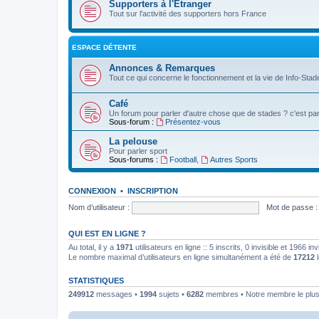
Supporters à l'Etranger
Tout sur l'activité des supporters hors France
ESPACE DÉTENTE
Annonces & Remarques
Tout ce qui concerne le fonctionnement et la vie de Info-Stade
Café
Un forum pour parler d'autre chose que de stades ? c'est par 
Sous-forum :
Présentez-vous
La pelouse
Pour parler sport
Sous-forums :
Football
,
Autres Sports
CONNEXION
•
INSCRIPTION
Nom d’utilisateur :
Mot de passe :
QUI EST EN LIGNE ?
Au total, il y a
1971
utilisateurs en ligne :: 5 inscrits, 0 invisible et 1966 
Le nombre maximal d’utilisateurs en ligne simultanément a été de
17212
l
STATISTIQUES
249912
messages •
1994
sujets •
6282
membres • Notre membre le plus