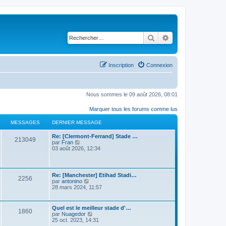
Rechercher
Recherche avancé
Inscription
Connexion
Nous sommes le 09 août 2026, 08:01
Marquer tous les forums comme lus
MESSAGES
DERNIER MESSAGE
Re: [Clermont-Ferrand] Stade …
213049
C
par
Fran
o
03 août 2026, 12:34
n
s
u
l
Re: [Manchester] Etihad Stadi…
2256
t
C
par
antonino
e
o
28 mars 2024, 11:57
r
n
l
s
e
u
Quel est le meilleur stade d'…
d
1860
l
C
par
Nuagedor
e
t
o
25 oct. 2023, 14:31
r
e
n