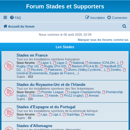
Forum Stades et Supporters
FAQ
Inscription
Connexion
R
Accueil du forum
e
Nous sommes le 06 août 2026, 02:09
Marquer tous les forums comme lus
c
Les Stades
h
e
Stades en France
Tout sur les installations sportives françaises
r
Sous-forums :
Ligue 1
,
Ligue 2
,
National
,
Amateur (CFA,DH,..)
,
Rugby (Top 14)
,
Rugby (Pro D2)
,
Basket (Pro A & B)
,
Handball (D1,
c
D2, ..)
,
Piscines
,
Patinoires
,
Divers (Volley,Cyclisme,...)
,
Zeniths
,
Général (Evénements, Equipe de France,...)
h
Sujets :
422
e
Stades du Royaume-Uni et de l'Irlande
Tout sur les installations sportives des îles britanniques
r
Sous-forums :
Premier League
,
League Championship
,
Premiership
(rugby)
,
Ecosse
,
Irlande
,
Pro12 (rugby)
,
Arenas
Sujets :
110
Stades d'Espagne et du Portugal
Tout sur les installations sportives de la péninsule ibérique
Sous-forums :
Liga
,
Liga 2
,
Superliga
,
Arenas
Sujets :
92
Stades d'Allemagne
Tout sur les installations sportives allemandes