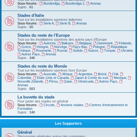
Sous-forums :
Bundesliga
,
Bundesliga 2
,
Arenas
Sujets :
61
Stades d'Italie
Tout sur les installations sportives italiennes
Sous-forums :
Serie A
,
Serie B
,
Arenas
Sujets :
50
Stades du reste de l'Europe
Tout sur les installations sportives des autres pays d'Europe
Sous-forums :
Autriche
,
Balkans
,
Belgique
,
Danemark
,
Finlande
,
Grèce
,
Hongrie
,
Norvège
,
Pays-Bas
,
Pologne
,
République
Tchèque
,
Roumanie
,
Russie
,
Suède
,
Suisse
,
Turquie
,
Ukraine
,
Autres Pays
,
Arenas
Sujets :
346
Stades du reste du Monde
Tout sur les installations sportives hors Europe
Sous-forums :
Australie
,
Afrique
,
Argentine
,
Brésil
,
Chili
,
Colombie
,
Etats-Unis et Canada
,
Japon & Corée du sud
,
Mexique
,
Nouvelle Zélande
,
Pérou
,
Qatar
,
Vénézuela
,
Autres Pays
,
Arenas
Sujets :
503
La buvette du stade
Pour parler des stades en général
Sous-forums :
Circuits
,
Anciens stades
,
Centres d'entrainement et
Formation
Sujets :
140
Les Supporters
Général
Discussions générales autour des supporters