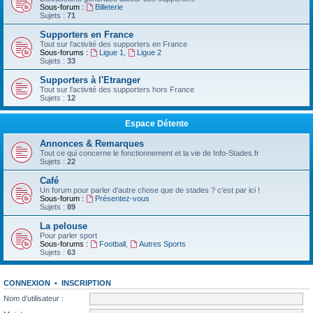
Sous-forum :
Billeterie
Sujets :
71
Supporters en France
Tout sur l'activité des supporters en France
Sous-forums :
Ligue 1
,
Ligue 2
Sujets :
33
Supporters à l'Etranger
Tout sur l'activité des supporters hors France
Sujets :
12
Espace Détente
Annonces & Remarques
Tout ce qui concerne le fonctionnement et la vie de Info-Stades.fr
Sujets :
22
Café
Un forum pour parler d'autre chose que de stades ? c'est par ici !
Sous-forum :
Présentez-vous
Sujets :
89
La pelouse
Pour parler sport
Sous-forums :
Football
,
Autres Sports
Sujets :
63
CONNEXION
•
INSCRIPTION
Nom d’utilisateur :