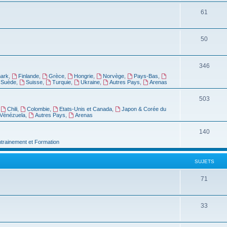
61
50
346
ark
,
Finlande
,
Grèce
,
Hongrie
,
Norvège
,
Pays-Bas
,
Suède
,
Suisse
,
Turquie
,
Ukraine
,
Autres Pays
,
Arenas
503
,
Chili
,
Colombie
,
Etats-Unis et Canada
,
Japon & Corée du
Vénézuela
,
Autres Pays
,
Arenas
140
ntrainement et Formation
SUJETS
71
33