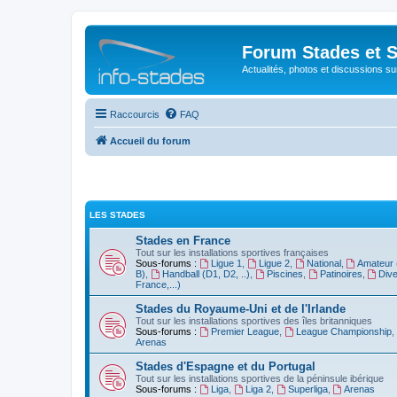
Forum Stades et 
Actualités, photos et discussions su
Raccourcis
FAQ
Accueil du forum
LES STADES
Stades en France
Tout sur les installations sportives françaises
Sous-forums :
Ligue 1
,
Ligue 2
,
National
,
Amateur 
B)
,
Handball (D1, D2, ..)
,
Piscines
,
Patinoires
,
Dive
France,...)
Stades du Royaume-Uni et de l'Irlande
Tout sur les installations sportives des îles britanniques
Sous-forums :
Premier League
,
League Championship
,
Arenas
Stades d'Espagne et du Portugal
Tout sur les installations sportives de la péninsule ibérique
Sous-forums :
Liga
,
Liga 2
,
Superliga
,
Arenas