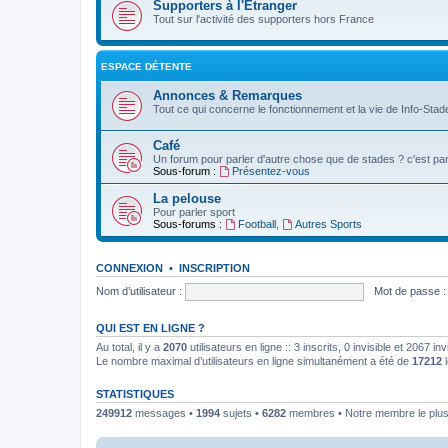
Supporters à l'Etranger
Tout sur l'activité des supporters hors France
ESPACE DÉTENTE
Annonces & Remarques
Tout ce qui concerne le fonctionnement et la vie de Info-Stade
Café
Un forum pour parler d'autre chose que de stades ? c'est par 
Sous-forum :
Présentez-vous
La pelouse
Pour parler sport
Sous-forums :
Football
,
Autres Sports
CONNEXION
•
INSCRIPTION
Nom d’utilisateur :
Mot de passe :
QUI EST EN LIGNE ?
Au total, il y a
2070
utilisateurs en ligne :: 3 inscrits, 0 invisible et 2067 
Le nombre maximal d’utilisateurs en ligne simultanément a été de
17212
l
STATISTIQUES
249912
messages •
1994
sujets •
6282
membres • Notre membre le plus