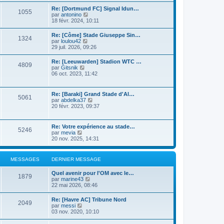
n
r
s
i
Re: [Dortmund FC] Signal Idun…
l
1055
u
e
C
par
antonino
e
l
r
o
18 févr. 2024, 10:11
d
t
m
n
e
e
e
s
r
Re: [Côme] Stade Giuseppe Sin…
r
s
1324
u
n
C
par
loulou42
l
s
l
i
o
29 juil. 2026, 09:26
e
a
t
e
n
d
g
e
r
s
e
e
Re: [Leeuwarden] Stadion WTC …
r
m
4809
u
r
C
par
Gitsnik
l
e
l
n
o
06 oct. 2023, 11:42
e
s
t
i
n
d
s
e
e
s
e
a
r
r
u
r
g
Re: [Baraki] Grand Stade d'Al…
l
m
5061
l
n
e
C
par
abdelka37
e
e
t
i
o
20 févr. 2023, 09:37
d
s
e
e
n
e
s
r
r
s
r
a
l
m
u
n
g
Re: Votre expérience au stade…
e
e
5246
l
i
e
C
par
mevia
d
s
t
e
o
20 nov. 2025, 14:31
e
s
e
r
n
r
a
r
m
s
n
g
l
e
u
i
e
MESSAGES
DERNIER MESSAGE
e
s
l
e
d
s
t
r
e
a
Quel avenir pour l'OM avec le…
e
m
1879
r
g
C
par
marine43
r
e
n
e
o
22 mai 2026, 08:46
l
s
i
n
e
s
e
s
d
a
Re: [Havre AC] Tribune Nord
r
2049
u
e
C
g
par
messi
m
l
r
o
e
03 nov. 2020, 10:10
e
t
n
n
s
e
i
s