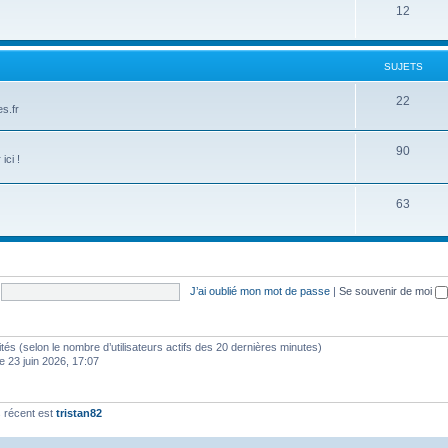
12
SUJETS
22
s.fr
90
ici !
63
J’ai oublié mon mot de passe
|
Se souvenir de moi
invités (selon le nombre d’utilisateurs actifs des 20 dernières minutes)
e 23 juin 2026, 17:07
 récent est
tristan82