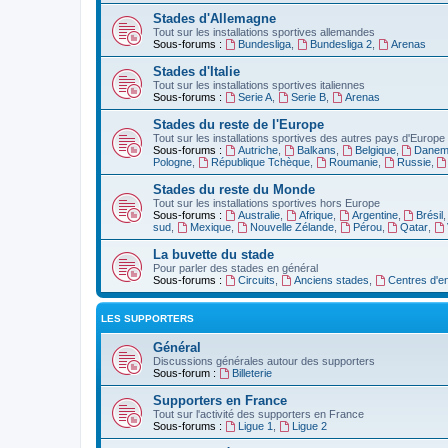
Stades d'Allemagne
Tout sur les installations sportives allemandes
Sous-forums :
Bundesliga
,
Bundesliga 2
,
Arenas
Stades d'Italie
Tout sur les installations sportives italiennes
Sous-forums :
Serie A
,
Serie B
,
Arenas
Stades du reste de l'Europe
Tout sur les installations sportives des autres pays d'Europe
Sous-forums :
Autriche
,
Balkans
,
Belgique
,
Danem
Pologne
,
République Tchèque
,
Roumanie
,
Russie
,
Stades du reste du Monde
Tout sur les installations sportives hors Europe
Sous-forums :
Australie
,
Afrique
,
Argentine
,
Brésil
sud
,
Mexique
,
Nouvelle Zélande
,
Pérou
,
Qatar
,
La buvette du stade
Pour parler des stades en général
Sous-forums :
Circuits
,
Anciens stades
,
Centres d'e
LES SUPPORTERS
Général
Discussions générales autour des supporters
Sous-forum :
Billeterie
Supporters en France
Tout sur l'activité des supporters en France
Sous-forums :
Ligue 1
,
Ligue 2