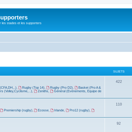
Supporters
r les stades et les supporters
SUJETS
422
(CFA,DH,..)
,
Rugby (Top 14)
,
Rugby (Pro D2)
,
Basket (Pro A &
rs (Volley,Cyclisme,...)
,
Zeniths
,
Général (Evénements, Equipe de
110
Premiership (rugby)
,
Ecosse
,
Irlande
,
Pro12 (rugby)
,
92