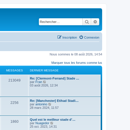
Rechercher
Recherche avancé
Inscription
Connexion
Nous sommes le 08 août 2026, 14:54
Marquer tous les forums comme lus
MESSAGES
DERNIER MESSAGE
Re: [Clermont-Ferrand] Stade …
213049
C
par
Fran
o
03 août 2026, 12:34
n
s
u
l
Re: [Manchester] Etihad Stadi…
2256
t
C
par
antonino
e
o
28 mars 2024, 11:57
r
n
l
s
e
u
Quel est le meilleur stade d'…
d
1860
l
C
par
Nuagedor
e
t
o
25 oct. 2023, 14:31
r
e
n