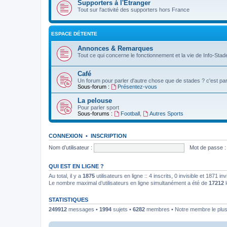
Supporters à l'Etranger
Tout sur l'activité des supporters hors France
ESPACE DÉTENTE
Annonces & Remarques
Tout ce qui concerne le fonctionnement et la vie de Info-Stade
Café
Un forum pour parler d'autre chose que de stades ? c'est par 
Sous-forum :
Présentez-vous
La pelouse
Pour parler sport
Sous-forums :
Football
,
Autres Sports
CONNEXION
•
INSCRIPTION
Nom d’utilisateur :
Mot de passe :
QUI EST EN LIGNE ?
Au total, il y a
1875
utilisateurs en ligne :: 4 inscrits, 0 invisible et 1871 
Le nombre maximal d’utilisateurs en ligne simultanément a été de
17212
l
STATISTIQUES
249912
messages •
1994
sujets •
6282
membres • Notre membre le plus