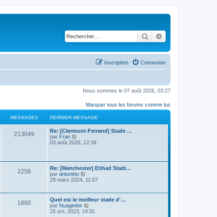
Rechercher
Recherche avancé
Inscription
Connexion
Nous sommes le 07 août 2026, 03:27
Marquer tous les forums comme lus
MESSAGES
DERNIER MESSAGE
Re: [Clermont-Ferrand] Stade …
213049
C
par
Fran
o
03 août 2026, 12:34
n
s
u
l
Re: [Manchester] Etihad Stadi…
2256
t
C
par
antonino
e
o
28 mars 2024, 11:57
r
n
l
s
e
u
Quel est le meilleur stade d'…
d
1860
l
C
par
Nuagedor
e
t
o
25 oct. 2023, 14:31
r
e
n