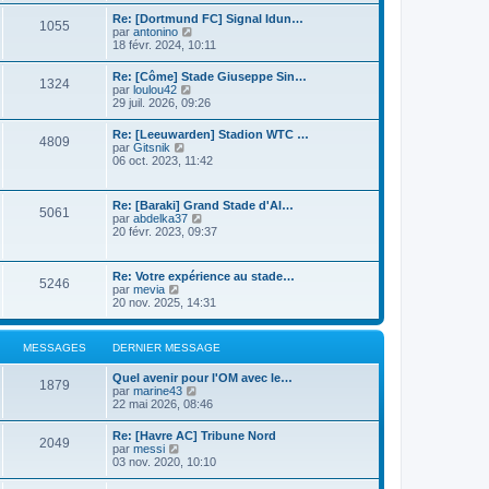
n
r
s
i
Re: [Dortmund FC] Signal Idun…
l
1055
u
e
C
par
antonino
e
l
r
o
18 févr. 2024, 10:11
d
t
m
n
e
e
e
s
r
Re: [Côme] Stade Giuseppe Sin…
r
s
1324
u
n
C
par
loulou42
l
s
l
i
o
29 juil. 2026, 09:26
e
a
t
e
n
d
g
e
r
s
e
e
Re: [Leeuwarden] Stadion WTC …
r
m
4809
u
r
C
par
Gitsnik
l
e
l
n
o
06 oct. 2023, 11:42
e
s
t
i
n
d
s
e
e
s
e
a
r
r
u
r
g
Re: [Baraki] Grand Stade d'Al…
l
m
5061
l
n
e
C
par
abdelka37
e
e
t
i
o
20 févr. 2023, 09:37
d
s
e
e
n
e
s
r
r
s
r
a
l
m
u
n
g
Re: Votre expérience au stade…
e
e
5246
l
i
e
C
par
mevia
d
s
t
e
o
20 nov. 2025, 14:31
e
s
e
r
n
r
a
r
m
s
n
g
l
e
u
i
e
MESSAGES
DERNIER MESSAGE
e
s
l
e
d
s
t
r
e
a
Quel avenir pour l'OM avec le…
e
m
1879
r
g
C
par
marine43
r
e
n
e
o
22 mai 2026, 08:46
l
s
i
n
e
s
e
s
d
a
Re: [Havre AC] Tribune Nord
r
2049
u
e
C
g
par
messi
m
l
r
o
e
03 nov. 2020, 10:10
e
t
n
n
s
e
i
s