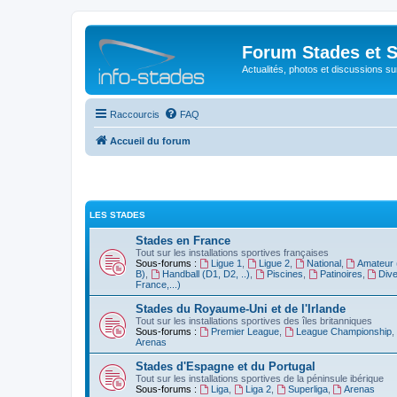
Forum Stades et 
Actualités, photos et discussions su
Raccourcis
FAQ
Accueil du forum
LES STADES
Stades en France
Tout sur les installations sportives françaises
Sous-forums :
Ligue 1
,
Ligue 2
,
National
,
Amateur 
B)
,
Handball (D1, D2, ..)
,
Piscines
,
Patinoires
,
Dive
France,...)
Stades du Royaume-Uni et de l'Irlande
Tout sur les installations sportives des îles britanniques
Sous-forums :
Premier League
,
League Championship
,
Arenas
Stades d'Espagne et du Portugal
Tout sur les installations sportives de la péninsule ibérique
Sous-forums :
Liga
,
Liga 2
,
Superliga
,
Arenas