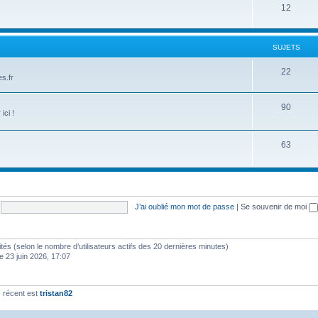
12
SUJETS
22
s.fr
90
ici !
63
J’ai oublié mon mot de passe
|
Se souvenir de moi
invités (selon le nombre d’utilisateurs actifs des 20 dernières minutes)
e 23 juin 2026, 17:07
 récent est
tristan82