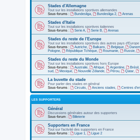
Stades d'Allemagne
Tout sur les installations sportives allemandes
Sous-forums :
Bundesliga
,
Bundesliga 2
,
Arenas
Stades d'Italie
Tout sur les installations sportives italiennes
Sous-forums :
Serie A
,
Serie B
,
Arenas
Stades du reste de l'Europe
Tout sur les installations sportives des autres pays d'Europe
Sous-forums :
Autriche
,
Balkans
,
Belgique
,
Danem
Pologne
,
République Tchèque
,
Roumanie
,
Russie
,
Stades du reste du Monde
Tout sur les installations sportives hors Europe
Sous-forums :
Australie
,
Afrique
,
Argentine
,
Brésil
sud
,
Mexique
,
Nouvelle Zélande
,
Pérou
,
Qatar
,
La buvette du stade
Pour parler des stades en général
Sous-forums :
Circuits
,
Anciens stades
,
Centres d'e
LES SUPPORTERS
Général
Discussions générales autour des supporters
Sous-forum :
Billeterie
Supporters en France
Tout sur l'activité des supporters en France
Sous-forums :
Ligue 1
,
Ligue 2