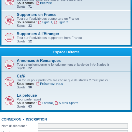
Sous-forum :
Billeterie
Sujets :
71
Supporters en France
Tout sur l'activité des supporters en France
Sous-forums :
Ligue 1
,
Ligue 2
Sujets :
33
Supporters à l'Etranger
Tout sur l'activité des supporters hors France
Sujets :
12
Espace Détente
Annonces & Remarques
Tout ce qui concerne le fonctionnement et la vie de Info-Stades.fr
Sujets :
22
Café
Un forum pour parler d'autre chose que de stades ? c'est par ici !
Sous-forum :
Présentez-vous
Sujets :
90
La pelouse
Pour parler sport
Sous-forums :
Football
,
Autres Sports
Sujets :
63
CONNEXION
•
INSCRIPTION
Nom d’utilisateur :