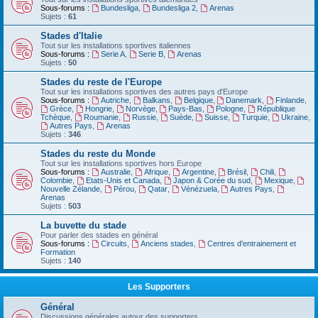
Sous-forums :
Bundesliga
,
Bundesliga 2
,
Arenas
Sujets :
61
Stades d'Italie
Tout sur les installations sportives italiennes
Sous-forums :
Serie A
,
Serie B
,
Arenas
Sujets :
50
Stades du reste de l'Europe
Tout sur les installations sportives des autres pays d'Europe
Sous-forums :
Autriche
,
Balkans
,
Belgique
,
Danemark
,
Finlande
,
Grèce
,
Hongrie
,
Norvège
,
Pays-Bas
,
Pologne
,
République
Tchèque
,
Roumanie
,
Russie
,
Suède
,
Suisse
,
Turquie
,
Ukraine
,
Autres Pays
,
Arenas
Sujets :
346
Stades du reste du Monde
Tout sur les installations sportives hors Europe
Sous-forums :
Australie
,
Afrique
,
Argentine
,
Brésil
,
Chili
,
Colombie
,
Etats-Unis et Canada
,
Japon & Corée du sud
,
Mexique
,
Nouvelle Zélande
,
Pérou
,
Qatar
,
Vénézuela
,
Autres Pays
,
Arenas
Sujets :
503
La buvette du stade
Pour parler des stades en général
Sous-forums :
Circuits
,
Anciens stades
,
Centres d'entrainement et
Formation
Sujets :
140
Les Supporters
Général
Discussions générales autour des supporters