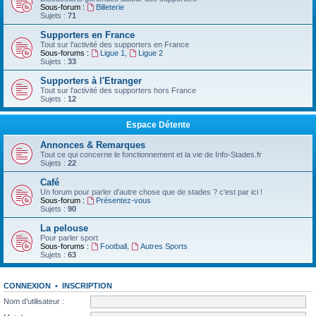
Sous-forum :
Billeterie
Sujets :
71
Supporters en France
Tout sur l'activité des supporters en France
Sous-forums :
Ligue 1
,
Ligue 2
Sujets :
33
Supporters à l'Etranger
Tout sur l'activité des supporters hors France
Sujets :
12
Espace Détente
Annonces & Remarques
Tout ce qui concerne le fonctionnement et la vie de Info-Stades.fr
Sujets :
22
Café
Un forum pour parler d'autre chose que de stades ? c'est par ici !
Sous-forum :
Présentez-vous
Sujets :
90
La pelouse
Pour parler sport
Sous-forums :
Football
,
Autres Sports
Sujets :
63
CONNEXION
•
INSCRIPTION
Nom d’utilisateur :