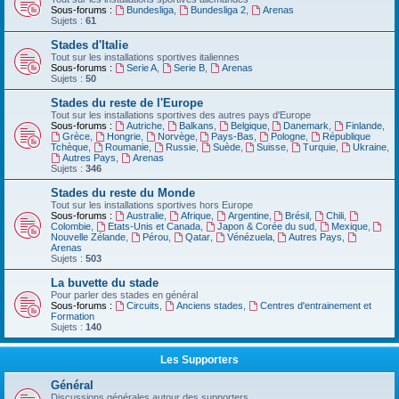
Sous-forums :
Bundesliga
,
Bundesliga 2
,
Arenas
Sujets :
61
Stades d'Italie
Tout sur les installations sportives italiennes
Sous-forums :
Serie A
,
Serie B
,
Arenas
Sujets :
50
Stades du reste de l'Europe
Tout sur les installations sportives des autres pays d'Europe
Sous-forums :
Autriche
,
Balkans
,
Belgique
,
Danemark
,
Finlande
,
Grèce
,
Hongrie
,
Norvège
,
Pays-Bas
,
Pologne
,
République
Tchèque
,
Roumanie
,
Russie
,
Suède
,
Suisse
,
Turquie
,
Ukraine
,
Autres Pays
,
Arenas
Sujets :
346
Stades du reste du Monde
Tout sur les installations sportives hors Europe
Sous-forums :
Australie
,
Afrique
,
Argentine
,
Brésil
,
Chili
,
Colombie
,
Etats-Unis et Canada
,
Japon & Corée du sud
,
Mexique
,
Nouvelle Zélande
,
Pérou
,
Qatar
,
Vénézuela
,
Autres Pays
,
Arenas
Sujets :
503
La buvette du stade
Pour parler des stades en général
Sous-forums :
Circuits
,
Anciens stades
,
Centres d'entrainement et
Formation
Sujets :
140
Les Supporters
Général
Discussions générales autour des supporters