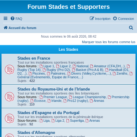
Forum Stades et Supporters
FAQ
Inscription
Connexion
R
Accueil du forum
e
Nous sommes le 06 août 2026, 08:42
Marquer tous les forums comme lus
c
Les Stades
h
e
Stades en France
Tout sur les installations sportives françaises
r
Sous-forums :
Ligue 1
,
Ligue 2
,
National
,
Amateur (CFA,DH,..)
,
Rugby (Top 14)
,
Rugby (Pro D2)
,
Basket (Pro A & B)
,
Handball (D1,
c
D2, ..)
,
Piscines
,
Patinoires
,
Divers (Volley,Cyclisme,...)
,
Zeniths
,
Général (Evénements, Equipe de France,...)
h
Sujets :
422
e
Stades du Royaume-Uni et de l'Irlande
Tout sur les installations sportives des îles britanniques
r
Sous-forums :
Premier League
,
League Championship
,
Premiership
(rugby)
,
Ecosse
,
Irlande
,
Pro12 (rugby)
,
Arenas
Sujets :
110
Stades d'Espagne et du Portugal
Tout sur les installations sportives de la péninsule ibérique
Sous-forums :
Liga
,
Liga 2
,
Superliga
,
Arenas
Sujets :
92
Stades d'Allemagne
Tout sur les installations sportives allemandes