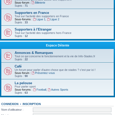
Sous-forum :
Billeterie
Sujets :
71
Supporters en France
Tout sur l'activité des supporters en France
Sous-forums :
Ligue 1
,
Ligue 2
Sujets :
33
Supporters à l'Etranger
Tout sur l'activité des supporters hors France
Sujets :
12
Espace Détente
Annonces & Remarques
Tout ce qui concerne le fonctionnement et la vie de Info-Stades.fr
Sujets :
22
Café
Un forum pour parler d'autre chose que de stades ? c'est par ici !
Sous-forum :
Présentez-vous
Sujets :
90
La pelouse
Pour parler sport
Sous-forums :
Football
,
Autres Sports
Sujets :
63
CONNEXION
•
INSCRIPTION
Nom d’utilisateur :