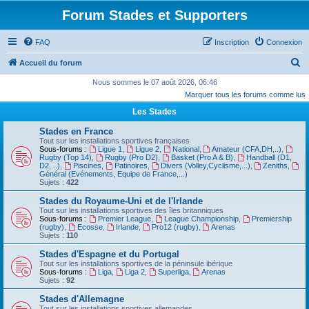
Forum Stades et Supporters
FAQ
Inscription
Connexion
R
Accueil du forum
e
Nous sommes le 07 août 2026, 06:46
Marquer tous les forums comme lus
c
Les Stades
h
e
Stades en France
Tout sur les installations sportives françaises
r
Sous-forums :
Ligue 1
,
Ligue 2
,
National
,
Amateur (CFA,DH,..)
,
Rugby (Top 14)
,
Rugby (Pro D2)
,
Basket (Pro A & B)
,
Handball (D1,
c
D2, ..)
,
Piscines
,
Patinoires
,
Divers (Volley,Cyclisme,...)
,
Zeniths
,
Général (Evénements, Equipe de France,...)
h
Sujets :
422
e
Stades du Royaume-Uni et de l'Irlande
Tout sur les installations sportives des îles britanniques
r
Sous-forums :
Premier League
,
League Championship
,
Premiership
(rugby)
,
Ecosse
,
Irlande
,
Pro12 (rugby)
,
Arenas
Sujets :
110
Stades d'Espagne et du Portugal
Tout sur les installations sportives de la péninsule ibérique
Sous-forums :
Liga
,
Liga 2
,
Superliga
,
Arenas
Sujets :
92
Stades d'Allemagne
Tout sur les installations sportives allemandes