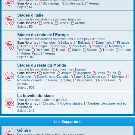
Sous-forums :
Bundesliga
,
Bundesliga 2
,
Arenas
Sujets :
61
Stades d'Italie
Tout sur les installations sportives italiennes
Sous-forums :
Serie A
,
Serie B
,
Arenas
Sujets :
50
Stades du reste de l'Europe
Tout sur les installations sportives des autres pays d'Europe
Sous-forums :
Autriche
,
Balkans
,
Belgique
,
Danemark
,
Finlande
,
Grèce
,
Hongrie
,
Norvège
,
Pays-Bas
,
Pologne
,
République
Tchèque
,
Roumanie
,
Russie
,
Suède
,
Suisse
,
Turquie
,
Ukraine
,
Autres Pays
,
Arenas
Sujets :
346
Stades du reste du Monde
Tout sur les installations sportives hors Europe
Sous-forums :
Australie
,
Afrique
,
Argentine
,
Brésil
,
Chili
,
Colombie
,
Etats-Unis et Canada
,
Japon & Corée du sud
,
Mexique
,
Nouvelle Zélande
,
Pérou
,
Qatar
,
Vénézuela
,
Autres Pays
,
Arenas
Sujets :
503
La buvette du stade
Pour parler des stades en général
Sous-forums :
Circuits
,
Anciens stades
,
Centres d'entrainement et
Formation
Sujets :
140
Les Supporters
Général
Discussions générales autour des supporters