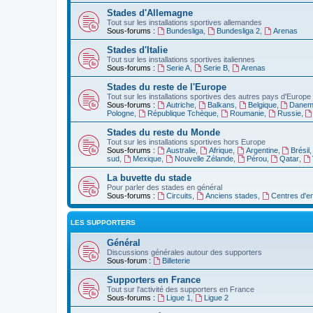
Stades d'Allemagne
Tout sur les installations sportives allemandes
Sous-forums :
Bundesliga
,
Bundesliga 2
,
Arenas
Stades d'Italie
Tout sur les installations sportives italiennes
Sous-forums :
Serie A
,
Serie B
,
Arenas
Stades du reste de l'Europe
Tout sur les installations sportives des autres pays d'Europe
Sous-forums :
Autriche
,
Balkans
,
Belgique
,
Danem
Pologne
,
République Tchèque
,
Roumanie
,
Russie
,
Stades du reste du Monde
Tout sur les installations sportives hors Europe
Sous-forums :
Australie
,
Afrique
,
Argentine
,
Brésil
sud
,
Mexique
,
Nouvelle Zélande
,
Pérou
,
Qatar
,
La buvette du stade
Pour parler des stades en général
Sous-forums :
Circuits
,
Anciens stades
,
Centres d'e
LES SUPPORTERS
Général
Discussions générales autour des supporters
Sous-forum :
Billeterie
Supporters en France
Tout sur l'activité des supporters en France
Sous-forums :
Ligue 1
,
Ligue 2