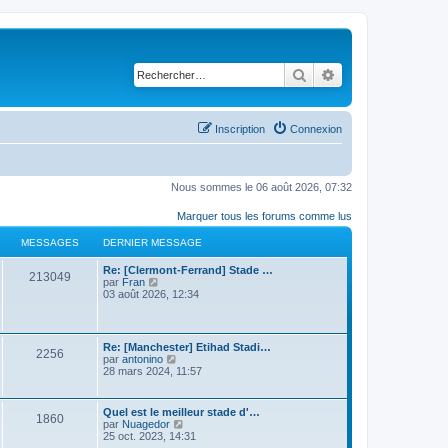
Rechercher
Recherche avancé
Inscription
Connexion
Nous sommes le 06 août 2026, 07:32
Marquer tous les forums comme lus
MESSAGES
DERNIER MESSAGE
Re: [Clermont-Ferrand] Stade …
213049
C
par
Fran
o
03 août 2026, 12:34
n
s
u
l
Re: [Manchester] Etihad Stadi…
2256
t
C
par
antonino
e
o
28 mars 2024, 11:57
r
n
l
s
e
u
Quel est le meilleur stade d'…
d
1860
l
C
par
Nuagedor
e
t
o
25 oct. 2023, 14:31
r
e
n