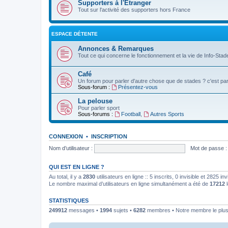
Supporters à l'Etranger
Tout sur l'activité des supporters hors France
ESPACE DÉTENTE
Annonces & Remarques
Tout ce qui concerne le fonctionnement et la vie de Info-Stade
Café
Un forum pour parler d'autre chose que de stades ? c'est par 
Sous-forum :
Présentez-vous
La pelouse
Pour parler sport
Sous-forums :
Football
,
Autres Sports
CONNEXION
•
INSCRIPTION
Nom d’utilisateur :
Mot de passe :
QUI EST EN LIGNE ?
Au total, il y a
2830
utilisateurs en ligne :: 5 inscrits, 0 invisible et 2825 
Le nombre maximal d’utilisateurs en ligne simultanément a été de
17212
l
STATISTIQUES
249912
messages •
1994
sujets •
6282
membres • Notre membre le plus