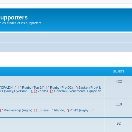
Supporters
r les stades et les supporters
SUJETS
422
(CFA,DH,..)
,
Rugby (Top 14)
,
Rugby (Pro D2)
,
Basket (Pro A &
rs (Volley,Cyclisme,...)
,
Zeniths
,
Général (Evénements, Equipe de
110
Premiership (rugby)
,
Ecosse
,
Irlande
,
Pro12 (rugby)
,
92