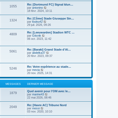
n
r
s
i
Re: [Dortmund FC] Signal Idun…
l
1055
u
e
C
par
antonino
e
l
r
o
18 févr. 2024, 10:11
d
t
m
n
e
e
e
s
r
Re: [Côme] Stade Giuseppe Sin…
r
s
1324
u
n
C
par
loulou42
l
s
l
i
o
29 juil. 2026, 09:26
e
a
t
e
n
d
g
e
r
s
e
e
Re: [Leeuwarden] Stadion WTC …
r
m
4809
u
r
C
par
Gitsnik
l
e
l
n
o
06 oct. 2023, 11:42
e
s
t
i
n
d
s
e
e
s
e
a
r
r
u
r
g
Re: [Baraki] Grand Stade d'Al…
l
m
5061
l
n
e
C
par
abdelka37
e
e
t
i
o
20 févr. 2023, 09:37
d
s
e
e
n
e
s
r
r
s
r
a
l
m
u
n
g
Re: Votre expérience au stade…
e
e
5246
l
i
e
C
par
mevia
d
s
t
e
o
20 nov. 2025, 14:31
e
s
e
r
n
r
a
r
m
s
n
g
l
e
u
i
e
MESSAGES
DERNIER MESSAGE
e
s
l
e
d
s
t
r
e
a
Quel avenir pour l'OM avec le…
e
m
1879
r
g
C
par
marine43
r
e
n
e
o
22 mai 2026, 08:46
l
s
i
n
e
s
e
s
d
a
Re: [Havre AC] Tribune Nord
r
2049
u
e
C
g
par
messi
m
l
r
o
e
03 nov. 2020, 10:10
e
t
n
n
s
e
i
s