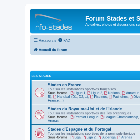
Forum Stades et 
Actualités, photos et discussions su
Raccourcis
FAQ
Accueil du forum
LES STADES
Stades en France
Tout sur les installations sportives françaises
Sous-forums :
Ligue 1
,
Ligue 2
,
National
,
Amateur 
B)
,
Handball (D1, D2, ..)
,
Piscines
,
Patinoires
,
Dive
France,...)
Stades du Royaume-Uni et de l'Irlande
Tout sur les installations sportives des îles britanniques
Sous-forums :
Premier League
,
League Championship
,
Arenas
Stades d'Espagne et du Portugal
Tout sur les installations sportives de la péninsule ibérique
Sous-forums :
Liga
,
Liga 2
,
Superliga
,
Arenas