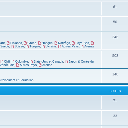
61
50
346
ark
,
Finlande
,
Grèce
,
Hongrie
,
Norvège
,
Pays-Bas
,
Suède
,
Suisse
,
Turquie
,
Ukraine
,
Autres Pays
,
Arenas
503
,
Chili
,
Colombie
,
Etats-Unis et Canada
,
Japon & Corée du
Vénézuela
,
Autres Pays
,
Arenas
140
ntrainement et Formation
SUJETS
71
33