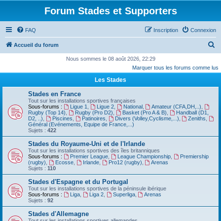
Forum Stades et Supporters
FAQ
Inscription
Connexion
R
Accueil du forum
e
Nous sommes le 08 août 2026, 22:29
Marquer tous les forums comme lus
c
Les Stades
h
e
Stades en France
Tout sur les installations sportives françaises
r
Sous-forums :
Ligue 1
,
Ligue 2
,
National
,
Amateur (CFA,DH,..)
,
Rugby (Top 14)
,
Rugby (Pro D2)
,
Basket (Pro A & B)
,
Handball (D1,
c
D2, ..)
,
Piscines
,
Patinoires
,
Divers (Volley,Cyclisme,...)
,
Zeniths
,
Général (Evénements, Equipe de France,...)
h
Sujets :
422
e
Stades du Royaume-Uni et de l'Irlande
Tout sur les installations sportives des îles britanniques
r
Sous-forums :
Premier League
,
League Championship
,
Premiership
(rugby)
,
Ecosse
,
Irlande
,
Pro12 (rugby)
,
Arenas
Sujets :
110
Stades d'Espagne et du Portugal
Tout sur les installations sportives de la péninsule ibérique
Sous-forums :
Liga
,
Liga 2
,
Superliga
,
Arenas
Sujets :
92
Stades d'Allemagne
Tout sur les installations sportives allemandes