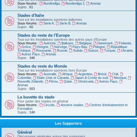
Sous-forums :
Bundesliga
,
Bundesliga 2
,
Arenas
Sujets :
61
Stades d'Italie
Tout sur les installations sportives italiennes
Sous-forums :
Serie A
,
Serie B
,
Arenas
Sujets :
50
Stades du reste de l'Europe
Tout sur les installations sportives des autres pays d'Europe
Sous-forums :
Autriche
,
Balkans
,
Belgique
,
Danemark
,
Finlande
,
Grèce
,
Hongrie
,
Norvège
,
Pays-Bas
,
Pologne
,
République
Tchèque
,
Roumanie
,
Russie
,
Suède
,
Suisse
,
Turquie
,
Ukraine
,
Autres Pays
,
Arenas
Sujets :
346
Stades du reste du Monde
Tout sur les installations sportives hors Europe
Sous-forums :
Australie
,
Afrique
,
Argentine
,
Brésil
,
Chili
,
Colombie
,
Etats-Unis et Canada
,
Japon & Corée du sud
,
Mexique
,
Nouvelle Zélande
,
Pérou
,
Qatar
,
Vénézuela
,
Autres Pays
,
Arenas
Sujets :
503
La buvette du stade
Pour parler des stades en général
Sous-forums :
Circuits
,
Anciens stades
,
Centres d'entrainement et
Formation
Sujets :
140
Les Supporters
Général
Discussions générales autour des supporters