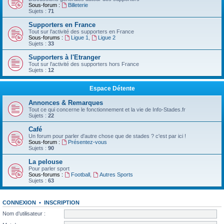
Sous-forum :
Billeterie
Sujets :
71
Supporters en France
Tout sur l'activité des supporters en France
Sous-forums :
Ligue 1
,
Ligue 2
Sujets :
33
Supporters à l'Etranger
Tout sur l'activité des supporters hors France
Sujets :
12
Espace Détente
Annonces & Remarques
Tout ce qui concerne le fonctionnement et la vie de Info-Stades.fr
Sujets :
22
Café
Un forum pour parler d'autre chose que de stades ? c'est par ici !
Sous-forum :
Présentez-vous
Sujets :
90
La pelouse
Pour parler sport
Sous-forums :
Football
,
Autres Sports
Sujets :
63
CONNEXION
•
INSCRIPTION
Nom d’utilisateur :