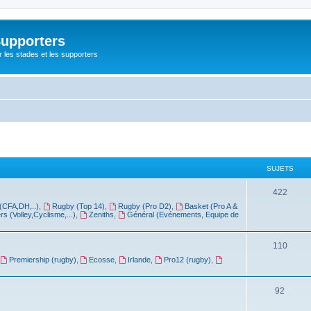
Supporters
r les stades et les supporters
SUJETS
422
(CFA,DH,..)
,
Rugby (Top 14)
,
Rugby (Pro D2)
,
Basket (Pro A &
rs (Volley,Cyclisme,...)
,
Zeniths
,
Général (Evénements, Equipe de
110
Premiership (rugby)
,
Ecosse
,
Irlande
,
Pro12 (rugby)
,
92