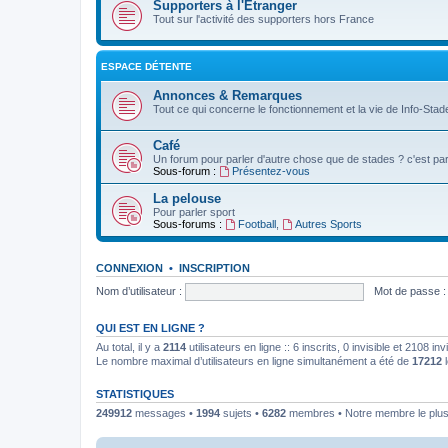
Supporters à l'Etranger
Tout sur l'activité des supporters hors France
ESPACE DÉTENTE
Annonces & Remarques
Tout ce qui concerne le fonctionnement et la vie de Info-Stade
Café
Un forum pour parler d'autre chose que de stades ? c'est par 
Sous-forum :
Présentez-vous
La pelouse
Pour parler sport
Sous-forums :
Football
,
Autres Sports
CONNEXION
•
INSCRIPTION
Nom d’utilisateur :
Mot de passe :
QUI EST EN LIGNE ?
Au total, il y a
2114
utilisateurs en ligne :: 6 inscrits, 0 invisible et 2108 
Le nombre maximal d’utilisateurs en ligne simultanément a été de
17212
l
STATISTIQUES
249912
messages •
1994
sujets •
6282
membres • Notre membre le plus