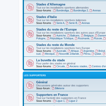
Stades d'Allemagne
Tout sur les installations sportives allemandes
Sous-forums :
Bundesliga
,
Bundesliga 2
,
Arenas
Stades d'Italie
Tout sur les installations sportives italiennes
Sous-forums :
Serie A
,
Serie B
,
Arenas
Stades du reste de l'Europe
Tout sur les installations sportives des autres pays d'Europe
Sous-forums :
Autriche
,
Balkans
,
Belgique
,
Danem
Pologne
,
République Tchèque
,
Roumanie
,
Russie
,
Stades du reste du Monde
Tout sur les installations sportives hors Europe
Sous-forums :
Australie
,
Afrique
,
Argentine
,
Brésil
sud
,
Mexique
,
Nouvelle Zélande
,
Pérou
,
Qatar
,
La buvette du stade
Pour parler des stades en général
Sous-forums :
Circuits
,
Anciens stades
,
Centres d'e
LES SUPPORTERS
Général
Discussions générales autour des supporters
Sous-forum :
Billeterie
Supporters en France
Tout sur l'activité des supporters en France
Sous-forums :
Ligue 1
,
Ligue 2