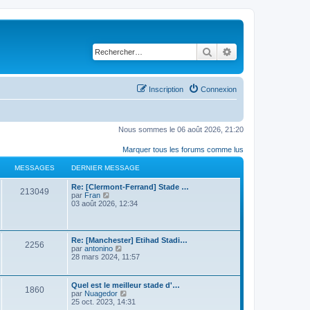
Rechercher
Recherche avancé
Inscription
Connexion
Nous sommes le 06 août 2026, 21:20
Marquer tous les forums comme lus
MESSAGES
DERNIER MESSAGE
Re: [Clermont-Ferrand] Stade …
213049
C
par
Fran
o
03 août 2026, 12:34
n
s
u
l
Re: [Manchester] Etihad Stadi…
2256
t
C
par
antonino
e
o
28 mars 2024, 11:57
r
n
l
s
e
u
Quel est le meilleur stade d'…
d
1860
l
C
par
Nuagedor
e
t
o
25 oct. 2023, 14:31
r
e
n