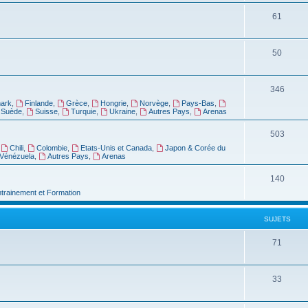
61
50
346
ark
,
Finlande
,
Grèce
,
Hongrie
,
Norvège
,
Pays-Bas
,
Suède
,
Suisse
,
Turquie
,
Ukraine
,
Autres Pays
,
Arenas
503
,
Chili
,
Colombie
,
Etats-Unis et Canada
,
Japon & Corée du
Vénézuela
,
Autres Pays
,
Arenas
140
ntrainement et Formation
SUJETS
71
33