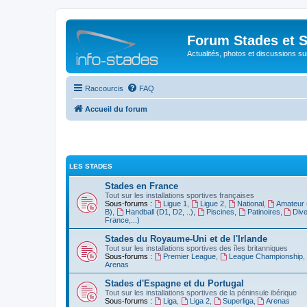
Forum Stades et 
Actualités, photos et discussions su
Raccourcis
FAQ
Accueil du forum
LES STADES
Stades en France
Tout sur les installations sportives françaises
Sous-forums :
Ligue 1
,
Ligue 2
,
National
,
Amateur 
B)
,
Handball (D1, D2, ..)
,
Piscines
,
Patinoires
,
Dive
France,...)
Stades du Royaume-Uni et de l'Irlande
Tout sur les installations sportives des îles britanniques
Sous-forums :
Premier League
,
League Championship
,
Arenas
Stades d'Espagne et du Portugal
Tout sur les installations sportives de la péninsule ibérique
Sous-forums :
Liga
,
Liga 2
,
Superliga
,
Arenas