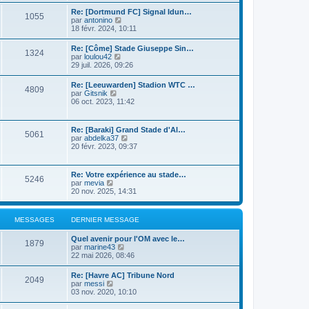
n
r
s
i
Re: [Dortmund FC] Signal Idun…
l
1055
u
e
C
par
antonino
e
l
r
o
18 févr. 2024, 10:11
d
t
m
n
e
e
e
s
r
Re: [Côme] Stade Giuseppe Sin…
r
s
1324
u
n
C
par
loulou42
l
s
l
i
o
29 juil. 2026, 09:26
e
a
t
e
n
d
g
e
r
s
e
e
Re: [Leeuwarden] Stadion WTC …
r
m
4809
u
r
C
par
Gitsnik
l
e
l
n
o
06 oct. 2023, 11:42
e
s
t
i
n
d
s
e
e
s
e
a
r
r
u
r
g
Re: [Baraki] Grand Stade d'Al…
l
m
5061
l
n
e
C
par
abdelka37
e
e
t
i
o
20 févr. 2023, 09:37
d
s
e
e
n
e
s
r
r
s
r
a
l
m
u
n
g
Re: Votre expérience au stade…
e
e
5246
l
i
e
C
par
mevia
d
s
t
e
o
20 nov. 2025, 14:31
e
s
e
r
n
r
a
r
m
s
n
g
l
e
u
i
e
MESSAGES
DERNIER MESSAGE
e
s
l
e
d
s
t
r
e
a
Quel avenir pour l'OM avec le…
e
m
1879
r
g
C
par
marine43
r
e
n
e
o
22 mai 2026, 08:46
l
s
i
n
e
s
e
s
d
a
Re: [Havre AC] Tribune Nord
r
2049
u
e
C
g
par
messi
m
l
r
o
e
03 nov. 2020, 10:10
e
t
n
n
s
e
i
s