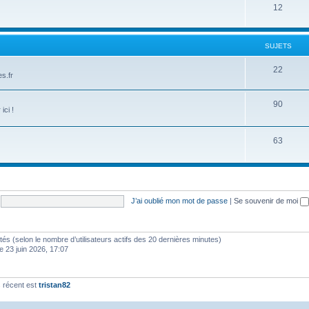
12
SUJETS
22
s.fr
90
ici !
63
J’ai oublié mon mot de passe
|
Se souvenir de moi
invités (selon le nombre d’utilisateurs actifs des 20 dernières minutes)
e 23 juin 2026, 17:07
 récent est
tristan82