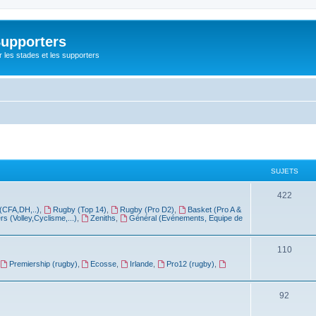
Supporters
r les stades et les supporters
SUJETS
422
(CFA,DH,..)
,
Rugby (Top 14)
,
Rugby (Pro D2)
,
Basket (Pro A &
rs (Volley,Cyclisme,...)
,
Zeniths
,
Général (Evénements, Equipe de
110
Premiership (rugby)
,
Ecosse
,
Irlande
,
Pro12 (rugby)
,
92