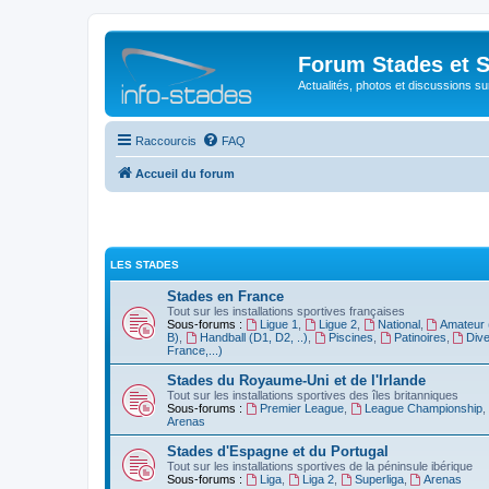
Forum Stades et 
Actualités, photos et discussions su
Raccourcis
FAQ
Accueil du forum
LES STADES
Stades en France
Tout sur les installations sportives françaises
Sous-forums :
Ligue 1
,
Ligue 2
,
National
,
Amateur 
B)
,
Handball (D1, D2, ..)
,
Piscines
,
Patinoires
,
Dive
France,...)
Stades du Royaume-Uni et de l'Irlande
Tout sur les installations sportives des îles britanniques
Sous-forums :
Premier League
,
League Championship
,
Arenas
Stades d'Espagne et du Portugal
Tout sur les installations sportives de la péninsule ibérique
Sous-forums :
Liga
,
Liga 2
,
Superliga
,
Arenas