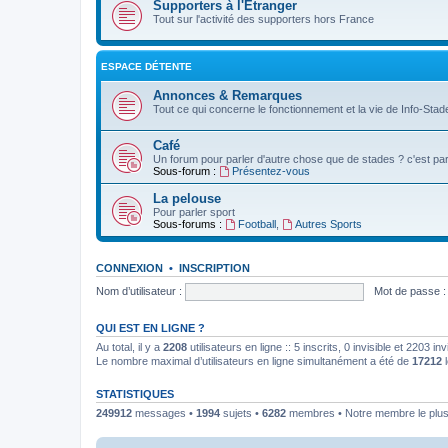
Supporters à l'Etranger
Tout sur l'activité des supporters hors France
ESPACE DÉTENTE
Annonces & Remarques
Tout ce qui concerne le fonctionnement et la vie de Info-Stade
Café
Un forum pour parler d'autre chose que de stades ? c'est par 
Sous-forum :
Présentez-vous
La pelouse
Pour parler sport
Sous-forums :
Football
,
Autres Sports
CONNEXION
•
INSCRIPTION
Nom d’utilisateur :
Mot de passe :
QUI EST EN LIGNE ?
Au total, il y a
2208
utilisateurs en ligne :: 5 inscrits, 0 invisible et 2203 
Le nombre maximal d’utilisateurs en ligne simultanément a été de
17212
l
STATISTIQUES
249912
messages •
1994
sujets •
6282
membres • Notre membre le plus