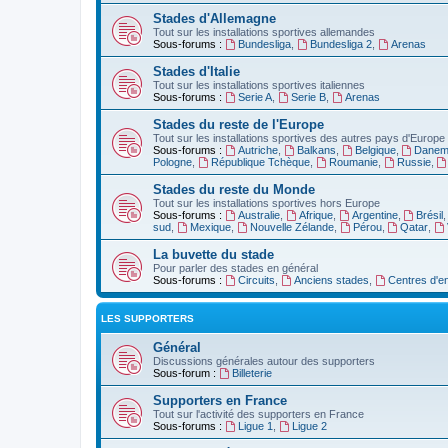
Stades d'Allemagne
Tout sur les installations sportives allemandes
Sous-forums :
Bundesliga
,
Bundesliga 2
,
Arenas
Stades d'Italie
Tout sur les installations sportives italiennes
Sous-forums :
Serie A
,
Serie B
,
Arenas
Stades du reste de l'Europe
Tout sur les installations sportives des autres pays d'Europe
Sous-forums :
Autriche
,
Balkans
,
Belgique
,
Danem
Pologne
,
République Tchèque
,
Roumanie
,
Russie
,
Stades du reste du Monde
Tout sur les installations sportives hors Europe
Sous-forums :
Australie
,
Afrique
,
Argentine
,
Brésil
sud
,
Mexique
,
Nouvelle Zélande
,
Pérou
,
Qatar
,
La buvette du stade
Pour parler des stades en général
Sous-forums :
Circuits
,
Anciens stades
,
Centres d'e
LES SUPPORTERS
Général
Discussions générales autour des supporters
Sous-forum :
Billeterie
Supporters en France
Tout sur l'activité des supporters en France
Sous-forums :
Ligue 1
,
Ligue 2