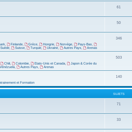
61
50
346
ark
,
Finlande
,
Grèce
,
Hongrie
,
Norvège
,
Pays-Bas
,
Suède
,
Suisse
,
Turquie
,
Ukraine
,
Autres Pays
,
Arenas
503
,
Chili
,
Colombie
,
Etats-Unis et Canada
,
Japon & Corée du
Vénézuela
,
Autres Pays
,
Arenas
140
ntrainement et Formation
SUJETS
71
33