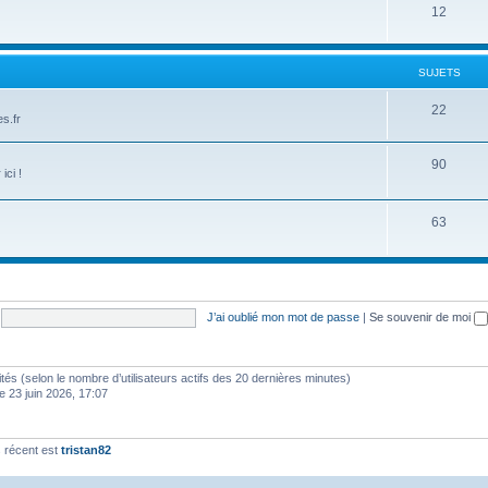
12
SUJETS
22
s.fr
90
ici !
63
J’ai oublié mon mot de passe
|
Se souvenir de moi
invités (selon le nombre d’utilisateurs actifs des 20 dernières minutes)
e 23 juin 2026, 17:07
 récent est
tristan82