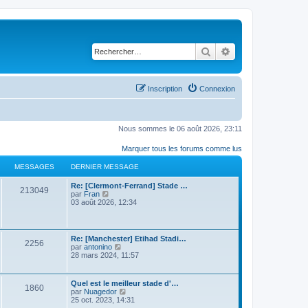
Rechercher
Recherche avancé
Inscription
Connexion
Nous sommes le 06 août 2026, 23:11
Marquer tous les forums comme lus
MESSAGES
DERNIER MESSAGE
Re: [Clermont-Ferrand] Stade …
213049
C
par
Fran
o
03 août 2026, 12:34
n
s
u
l
Re: [Manchester] Etihad Stadi…
2256
t
C
par
antonino
e
o
28 mars 2024, 11:57
r
n
l
s
e
u
Quel est le meilleur stade d'…
d
1860
l
C
par
Nuagedor
e
t
o
25 oct. 2023, 14:31
r
e
n