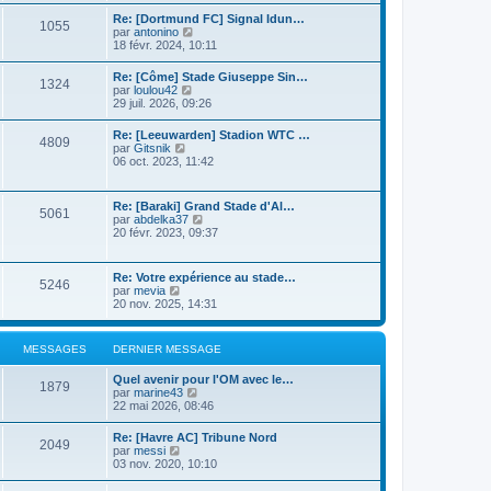
n
r
s
i
Re: [Dortmund FC] Signal Idun…
l
1055
u
e
C
par
antonino
e
l
r
o
18 févr. 2024, 10:11
d
t
m
n
e
e
e
s
r
Re: [Côme] Stade Giuseppe Sin…
r
s
1324
u
n
C
par
loulou42
l
s
l
i
o
29 juil. 2026, 09:26
e
a
t
e
n
d
g
e
r
s
e
e
Re: [Leeuwarden] Stadion WTC …
r
m
4809
u
r
C
par
Gitsnik
l
e
l
n
o
06 oct. 2023, 11:42
e
s
t
i
n
d
s
e
e
s
e
a
r
r
u
r
g
Re: [Baraki] Grand Stade d'Al…
l
m
5061
l
n
e
C
par
abdelka37
e
e
t
i
o
20 févr. 2023, 09:37
d
s
e
e
n
e
s
r
r
s
r
a
l
m
u
n
g
Re: Votre expérience au stade…
e
e
5246
l
i
e
C
par
mevia
d
s
t
e
o
20 nov. 2025, 14:31
e
s
e
r
n
r
a
r
m
s
n
g
l
e
u
i
e
MESSAGES
DERNIER MESSAGE
e
s
l
e
d
s
t
r
e
a
Quel avenir pour l'OM avec le…
e
m
1879
r
g
C
par
marine43
r
e
n
e
o
22 mai 2026, 08:46
l
s
i
n
e
s
e
s
d
a
Re: [Havre AC] Tribune Nord
r
2049
u
e
C
g
par
messi
m
l
r
o
e
03 nov. 2020, 10:10
e
t
n
n
s
e
i
s