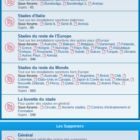
Sous-forums :
Bundesliga
,
Bundesliga 2
,
Arenas
Sujets :
61
Stades d'Italie
Tout sur les installations sportives italiennes
Sous-forums :
Serie A
,
Serie B
,
Arenas
Sujets :
50
Stades du reste de l'Europe
Tout sur les installations sportives des autres pays d'Europe
Sous-forums :
Autriche
,
Balkans
,
Belgique
,
Danemark
,
Finlande
,
Grèce
,
Hongrie
,
Norvège
,
Pays-Bas
,
Pologne
,
République
Tchèque
,
Roumanie
,
Russie
,
Suède
,
Suisse
,
Turquie
,
Ukraine
,
Autres Pays
,
Arenas
Sujets :
346
Stades du reste du Monde
Tout sur les installations sportives hors Europe
Sous-forums :
Australie
,
Afrique
,
Argentine
,
Brésil
,
Chili
,
Colombie
,
Etats-Unis et Canada
,
Japon & Corée du sud
,
Mexique
,
Nouvelle Zélande
,
Pérou
,
Qatar
,
Vénézuela
,
Autres Pays
,
Arenas
Sujets :
503
La buvette du stade
Pour parler des stades en général
Sous-forums :
Circuits
,
Anciens stades
,
Centres d'entrainement et
Formation
Sujets :
140
Les Supporters
Général
Discussions générales autour des supporters