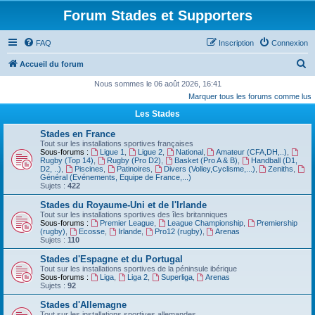
Forum Stades et Supporters
FAQ
Inscription
Connexion
R
Accueil du forum
e
Nous sommes le 06 août 2026, 16:41
Marquer tous les forums comme lus
c
Les Stades
h
e
Stades en France
Tout sur les installations sportives françaises
r
Sous-forums :
Ligue 1
,
Ligue 2
,
National
,
Amateur (CFA,DH,..)
,
Rugby (Top 14)
,
Rugby (Pro D2)
,
Basket (Pro A & B)
,
Handball (D1,
c
D2, ..)
,
Piscines
,
Patinoires
,
Divers (Volley,Cyclisme,...)
,
Zeniths
,
Général (Evénements, Equipe de France,...)
h
Sujets :
422
e
Stades du Royaume-Uni et de l'Irlande
Tout sur les installations sportives des îles britanniques
r
Sous-forums :
Premier League
,
League Championship
,
Premiership
(rugby)
,
Ecosse
,
Irlande
,
Pro12 (rugby)
,
Arenas
Sujets :
110
Stades d'Espagne et du Portugal
Tout sur les installations sportives de la péninsule ibérique
Sous-forums :
Liga
,
Liga 2
,
Superliga
,
Arenas
Sujets :
92
Stades d'Allemagne
Tout sur les installations sportives allemandes