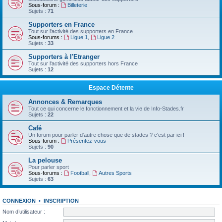
Sous-forum :
Billeterie
Sujets :
71
Supporters en France
Tout sur l'activité des supporters en France
Sous-forums :
Ligue 1
,
Ligue 2
Sujets :
33
Supporters à l'Etranger
Tout sur l'activité des supporters hors France
Sujets :
12
Espace Détente
Annonces & Remarques
Tout ce qui concerne le fonctionnement et la vie de Info-Stades.fr
Sujets :
22
Café
Un forum pour parler d'autre chose que de stades ? c'est par ici !
Sous-forum :
Présentez-vous
Sujets :
90
La pelouse
Pour parler sport
Sous-forums :
Football
,
Autres Sports
Sujets :
63
CONNEXION
•
INSCRIPTION
Nom d’utilisateur :