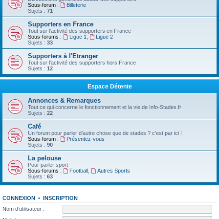
Sous-forum :
Billeterie
Sujets :
71
Supporters en France
Tout sur l'activité des supporters en France
Sous-forums :
Ligue 1
,
Ligue 2
Sujets :
33
Supporters à l'Etranger
Tout sur l'activité des supporters hors France
Sujets :
12
Espace Détente
Annonces & Remarques
Tout ce qui concerne le fonctionnement et la vie de Info-Stades.fr
Sujets :
22
Café
Un forum pour parler d'autre chose que de stades ? c'est par ici !
Sous-forum :
Présentez-vous
Sujets :
90
La pelouse
Pour parler sport
Sous-forums :
Football
,
Autres Sports
Sujets :
63
CONNEXION
•
INSCRIPTION
Nom d’utilisateur :