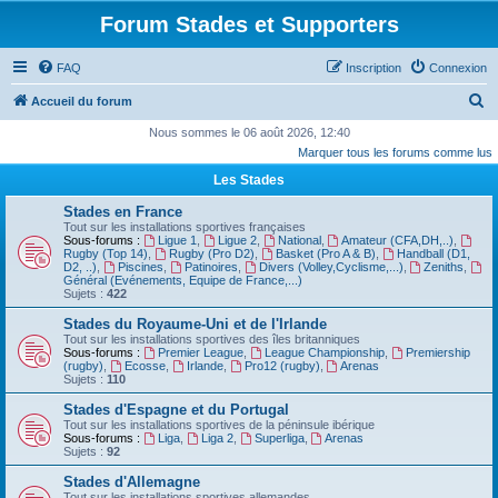
Forum Stades et Supporters
FAQ
Inscription
Connexion
R
Accueil du forum
e
Nous sommes le 06 août 2026, 12:40
Marquer tous les forums comme lus
c
Les Stades
h
e
Stades en France
Tout sur les installations sportives françaises
r
Sous-forums :
Ligue 1
,
Ligue 2
,
National
,
Amateur (CFA,DH,..)
,
Rugby (Top 14)
,
Rugby (Pro D2)
,
Basket (Pro A & B)
,
Handball (D1,
c
D2, ..)
,
Piscines
,
Patinoires
,
Divers (Volley,Cyclisme,...)
,
Zeniths
,
Général (Evénements, Equipe de France,...)
h
Sujets :
422
e
Stades du Royaume-Uni et de l'Irlande
Tout sur les installations sportives des îles britanniques
r
Sous-forums :
Premier League
,
League Championship
,
Premiership
(rugby)
,
Ecosse
,
Irlande
,
Pro12 (rugby)
,
Arenas
Sujets :
110
Stades d'Espagne et du Portugal
Tout sur les installations sportives de la péninsule ibérique
Sous-forums :
Liga
,
Liga 2
,
Superliga
,
Arenas
Sujets :
92
Stades d'Allemagne
Tout sur les installations sportives allemandes