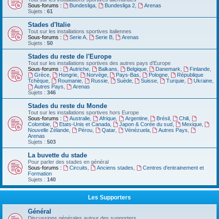
Sous-forums :
Bundesliga
,
Bundesliga 2
,
Arenas
Sujets :
61
Stades d'Italie
Tout sur les installations sportives italiennes
Sous-forums :
Serie A
,
Serie B
,
Arenas
Sujets :
50
Stades du reste de l'Europe
Tout sur les installations sportives des autres pays d'Europe
Sous-forums :
Autriche
,
Balkans
,
Belgique
,
Danemark
,
Finlande
,
Grèce
,
Hongrie
,
Norvège
,
Pays-Bas
,
Pologne
,
République
Tchèque
,
Roumanie
,
Russie
,
Suède
,
Suisse
,
Turquie
,
Ukraine
,
Autres Pays
,
Arenas
Sujets :
346
Stades du reste du Monde
Tout sur les installations sportives hors Europe
Sous-forums :
Australie
,
Afrique
,
Argentine
,
Brésil
,
Chili
,
Colombie
,
Etats-Unis et Canada
,
Japon & Corée du sud
,
Mexique
,
Nouvelle Zélande
,
Pérou
,
Qatar
,
Vénézuela
,
Autres Pays
,
Arenas
Sujets :
503
La buvette du stade
Pour parler des stades en général
Sous-forums :
Circuits
,
Anciens stades
,
Centres d'entrainement et
Formation
Sujets :
140
Les Supporters
Général
Discussions générales autour des supporters