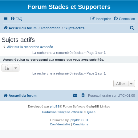
Forum Stades et Supporters
FAQ
Inscription
Connexion
R
Accueil du forum
Rechercher
Sujets actifs
e
Sujets actifs
c
Aller sur la recherche avancée
h
La recherche a retourné 0 résultat • Page
1
sur
1
e
Aucun résultat ne correspond aux termes que vous avez spécifiés.
r
c
La recherche a retourné 0 résultat • Page
1
sur
1
h
Aller
e
r
Accueil du forum
Fuseau horaire sur
UTC+01:00
Développé par
phpBB
® Forum Software © phpBB Limited
Traduction française officielle
©
Qiaeru
Optimized by:
phpBB SEO
Confidentialité
|
Conditions