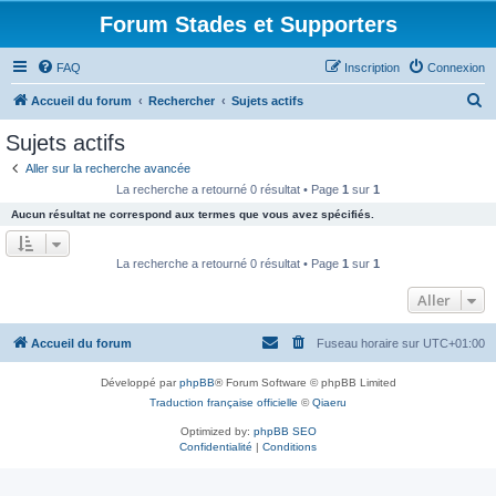
Forum Stades et Supporters
FAQ
Inscription
Connexion
R
Accueil du forum
Rechercher
Sujets actifs
e
Sujets actifs
c
Aller sur la recherche avancée
h
La recherche a retourné 0 résultat • Page
1
sur
1
e
Aucun résultat ne correspond aux termes que vous avez spécifiés.
r
c
La recherche a retourné 0 résultat • Page
1
sur
1
h
Aller
e
r
Accueil du forum
Fuseau horaire sur
UTC+01:00
Développé par
phpBB
® Forum Software © phpBB Limited
Traduction française officielle
©
Qiaeru
Optimized by:
phpBB SEO
Confidentialité
|
Conditions