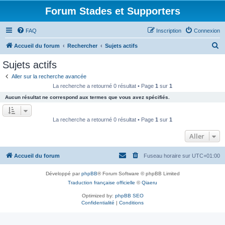
Forum Stades et Supporters
FAQ
Inscription
Connexion
R
Accueil du forum
Rechercher
Sujets actifs
e
Sujets actifs
c
Aller sur la recherche avancée
h
La recherche a retourné 0 résultat • Page
1
sur
1
e
Aucun résultat ne correspond aux termes que vous avez spécifiés.
r
c
La recherche a retourné 0 résultat • Page
1
sur
1
h
Aller
e
r
Accueil du forum
Fuseau horaire sur
UTC+01:00
Développé par
phpBB
® Forum Software © phpBB Limited
Traduction française officielle
©
Qiaeru
Optimized by:
phpBB SEO
Confidentialité
|
Conditions