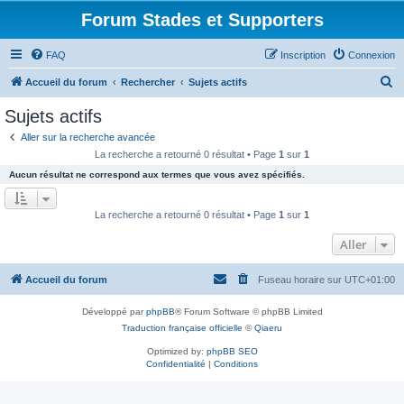
Forum Stades et Supporters
FAQ
Inscription
Connexion
R
Accueil du forum
Rechercher
Sujets actifs
e
Sujets actifs
c
Aller sur la recherche avancée
h
La recherche a retourné 0 résultat • Page
1
sur
1
e
Aucun résultat ne correspond aux termes que vous avez spécifiés.
r
c
La recherche a retourné 0 résultat • Page
1
sur
1
h
Aller
e
r
Accueil du forum
Fuseau horaire sur
UTC+01:00
Développé par
phpBB
® Forum Software © phpBB Limited
Traduction française officielle
©
Qiaeru
Optimized by:
phpBB SEO
Confidentialité
|
Conditions