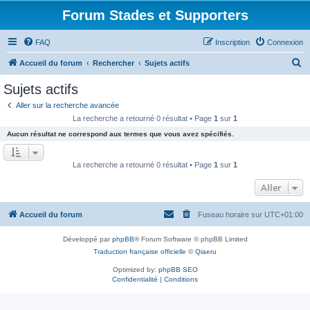
Forum Stades et Supporters
FAQ
Inscription
Connexion
R
Accueil du forum
Rechercher
Sujets actifs
e
Sujets actifs
c
Aller sur la recherche avancée
h
La recherche a retourné 0 résultat • Page
1
sur
1
e
Aucun résultat ne correspond aux termes que vous avez spécifiés.
r
c
La recherche a retourné 0 résultat • Page
1
sur
1
h
Aller
e
r
Accueil du forum
Fuseau horaire sur
UTC+01:00
Développé par
phpBB
® Forum Software © phpBB Limited
Traduction française officielle
©
Qiaeru
Optimized by:
phpBB SEO
Confidentialité
|
Conditions