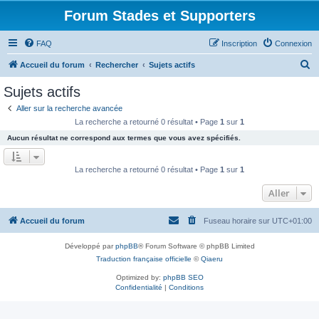
Forum Stades et Supporters
FAQ
Inscription
Connexion
R
Accueil du forum
Rechercher
Sujets actifs
e
Sujets actifs
c
Aller sur la recherche avancée
h
La recherche a retourné 0 résultat • Page
1
sur
1
e
Aucun résultat ne correspond aux termes que vous avez spécifiés.
r
c
La recherche a retourné 0 résultat • Page
1
sur
1
h
Aller
e
r
Accueil du forum
Fuseau horaire sur
UTC+01:00
Développé par
phpBB
® Forum Software © phpBB Limited
Traduction française officielle
©
Qiaeru
Optimized by:
phpBB SEO
Confidentialité
|
Conditions