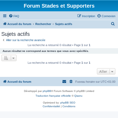
Forum Stades et Supporters
FAQ
Inscription
Connexion
R
Accueil du forum
Rechercher
Sujets actifs
e
Sujets actifs
c
Aller sur la recherche avancée
h
La recherche a retourné 0 résultat • Page
1
sur
1
e
Aucun résultat ne correspond aux termes que vous avez spécifiés.
r
c
La recherche a retourné 0 résultat • Page
1
sur
1
h
Aller
e
r
Accueil du forum
Fuseau horaire sur
UTC+01:00
Développé par
phpBB
® Forum Software © phpBB Limited
Traduction française officielle
©
Qiaeru
Optimized by:
phpBB SEO
Confidentialité
|
Conditions