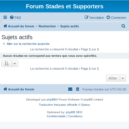
Forum Stades et Supporters
FAQ
Inscription
Connexion
R
Accueil du forum
Rechercher
Sujets actifs
e
Sujets actifs
c
Aller sur la recherche avancée
h
La recherche a retourné 0 résultat • Page
1
sur
1
e
Aucun résultat ne correspond aux termes que vous avez spécifiés.
r
c
La recherche a retourné 0 résultat • Page
1
sur
1
h
Aller
e
r
Accueil du forum
Fuseau horaire sur
UTC+01:00
Développé par
phpBB
® Forum Software © phpBB Limited
Traduction française officielle
©
Qiaeru
Optimized by:
phpBB SEO
Confidentialité
|
Conditions