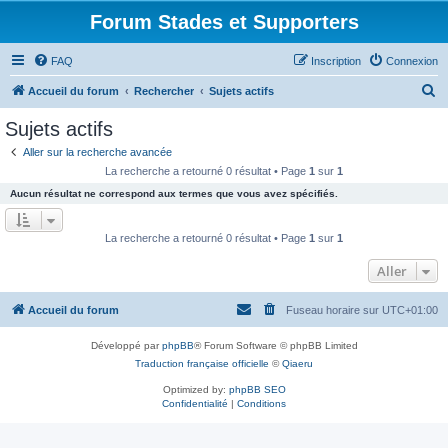
Forum Stades et Supporters
FAQ
Inscription
Connexion
R
Accueil du forum
Rechercher
Sujets actifs
e
Sujets actifs
c
Aller sur la recherche avancée
h
La recherche a retourné 0 résultat • Page
1
sur
1
e
Aucun résultat ne correspond aux termes que vous avez spécifiés.
r
c
La recherche a retourné 0 résultat • Page
1
sur
1
h
Aller
e
r
Accueil du forum
Fuseau horaire sur
UTC+01:00
Développé par
phpBB
® Forum Software © phpBB Limited
Traduction française officielle
©
Qiaeru
Optimized by:
phpBB SEO
Confidentialité
|
Conditions