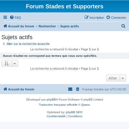
Forum Stades et Supporters
FAQ
Inscription
Connexion
R
Accueil du forum
Rechercher
Sujets actifs
e
Sujets actifs
c
Aller sur la recherche avancée
h
La recherche a retourné 0 résultat • Page
1
sur
1
e
Aucun résultat ne correspond aux termes que vous avez spécifiés.
r
c
La recherche a retourné 0 résultat • Page
1
sur
1
h
Aller
e
r
Accueil du forum
Fuseau horaire sur
UTC+01:00
Développé par
phpBB
® Forum Software © phpBB Limited
Traduction française officielle
©
Qiaeru
Optimized by:
phpBB SEO
Confidentialité
|
Conditions