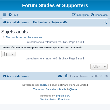
Forum Stades et Supporters
FAQ
Inscription
Connexion
R
Accueil du forum
Rechercher
Sujets actifs
e
Sujets actifs
c
Aller sur la recherche avancée
h
La recherche a retourné 0 résultat • Page
1
sur
1
e
Aucun résultat ne correspond aux termes que vous avez spécifiés.
r
c
La recherche a retourné 0 résultat • Page
1
sur
1
h
Aller
e
r
Accueil du forum
Fuseau horaire sur
UTC+01:00
Développé par
phpBB
® Forum Software © phpBB Limited
Traduction française officielle
©
Qiaeru
Optimized by:
phpBB SEO
Confidentialité
|
Conditions