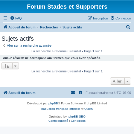
Forum Stades et Supporters
FAQ
Inscription
Connexion
R
Accueil du forum
Rechercher
Sujets actifs
e
Sujets actifs
c
Aller sur la recherche avancée
h
La recherche a retourné 0 résultat • Page
1
sur
1
e
Aucun résultat ne correspond aux termes que vous avez spécifiés.
r
c
La recherche a retourné 0 résultat • Page
1
sur
1
h
Aller
e
r
Accueil du forum
Fuseau horaire sur
UTC+01:00
Développé par
phpBB
® Forum Software © phpBB Limited
Traduction française officielle
©
Qiaeru
Optimized by:
phpBB SEO
Confidentialité
|
Conditions