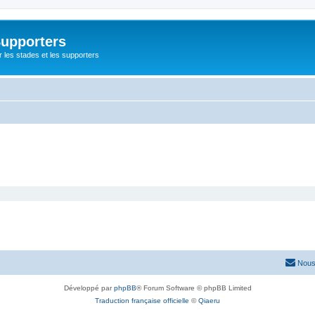
Supporters
r les stades et les supporters
Nous
Développé par
phpBB
® Forum Software © phpBB Limited
Traduction française officielle
©
Qiaeru