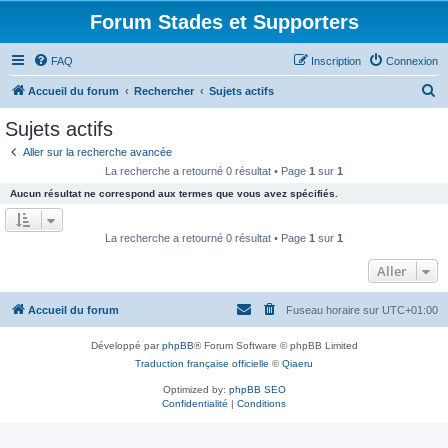
Forum Stades et Supporters
FAQ
Inscription
Connexion
R
Accueil du forum
Rechercher
Sujets actifs
e
Sujets actifs
c
Aller sur la recherche avancée
h
La recherche a retourné 0 résultat • Page
1
sur
1
e
Aucun résultat ne correspond aux termes que vous avez spécifiés.
r
c
La recherche a retourné 0 résultat • Page
1
sur
1
h
Aller
e
r
Accueil du forum
Fuseau horaire sur
UTC+01:00
Développé par
phpBB
® Forum Software © phpBB Limited
Traduction française officielle
©
Qiaeru
Optimized by:
phpBB SEO
Confidentialité
|
Conditions